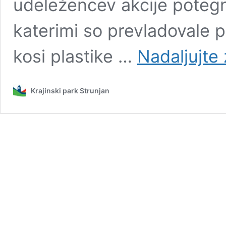
udeležencev akcije potegn
katerimi so prevladovale p
kosi plastike …
Nadaljujte
Krajinski park Strunjan