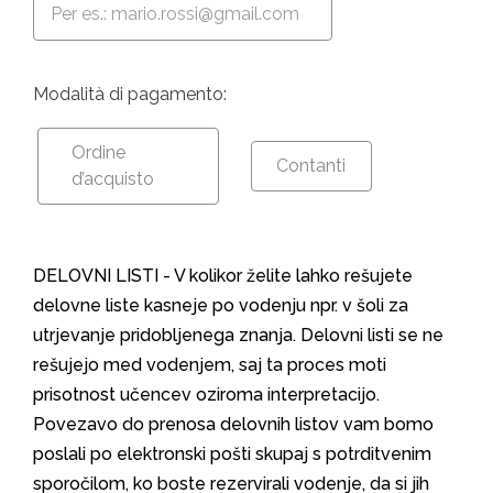
Modalità di pagamento:
Ordine
Contanti
d’acquisto
DELOVNI LISTI - V kolikor želite lahko rešujete
delovne liste kasneje po vodenju npr. v šoli za
utrjevanje pridobljenega znanja. Delovni listi se ne
rešujejo med vodenjem, saj ta proces moti
prisotnost učencev oziroma interpretacijo.
Povezavo do prenosa delovnih listov vam bomo
poslali po elektronski pošti skupaj s potrditvenim
sporočilom, ko boste rezervirali vodenje, da si jih