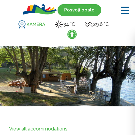
Posvoji obalo
34 °C
29.6 °C
KAMERA
View all accommodations