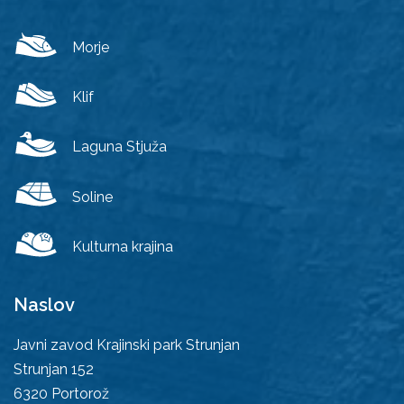
Morje
Klif
Laguna Stjuža
Soline
Kulturna krajina
Naslov
Javni zavod Krajinski park Strunjan
Strunjan 152
6320
Portorož