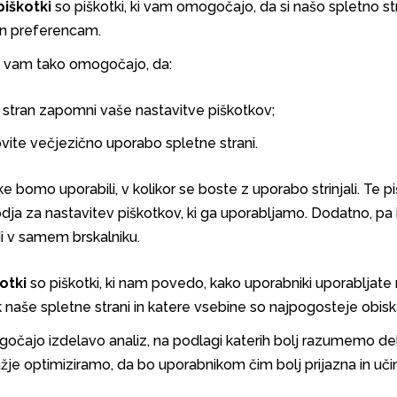
piškotki
so piškotki, ki vam omogočajo, da si našo spletno st
in preferencam.
ki vam tako omogočajo, da:
a stran zapomni vaše nastavitve piškotkov;
ovite večjezično uporabo spletne strani.
e bomo uporabili, v kolikor se boste z uporabo strinjali. Te 
rodja za nastavitev piškotkov, ki ga uporabljamo. Dodatno, p
di v samem brskalniku.
kotki
so piškotki, ki nam povedo, kako uporabniki uporabljate 
k naše spletne strani in katere vsebine so najpogosteje obis
gočajo izdelavo analiz, na podlagi katerih bolj razumemo d
lažje optimiziramo, da bo uporabnikom čim bolj prijazna in uči