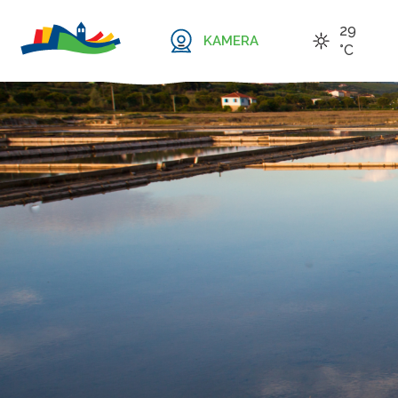
29
KAMERA
°C