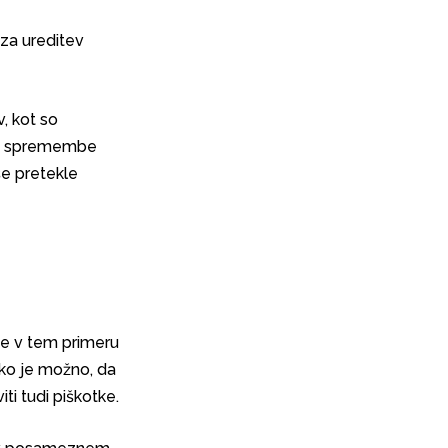
 za ureditev
, kot so
oli spremembe
še pretekle
je v tem primeru
ako je možno, da
ti tudi piškotke.