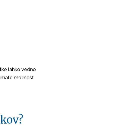
kotke lahko vedno
a imate možnost
tkov?