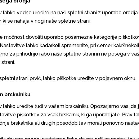
šega orodja
 lahko vedno uredite na naši spletni strani z uporabo orodja
 ki se nahaja v nogi naše spletne strani.
 možnost dovoliti uporabo posamezne kategorije piškotkov
 Nastavitve lahko kadarkoli spremenite, pri čemer kakršnek
amo za prihodnjo rabo naše spletne strani in ne posega v va
 strani.
 spletni strani prvič, lahko piškotke uredite v pojavnem oknu.
 brskalniku
v lahko uredite tudi v vašem brskalniku. Opozarjamo vas, da 
tavitve piškotkov za vsak brskalnik, ki ga uporabljate. Prav t
nje brskalnika ali drugih posodobitev morali ponovno nastavi