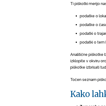
Ti piškotki merijo na
podatke o lokac
podatke o času
podatki o traja
podatki o tem k
Analitične piškotke 
izklopite v okviru o
piškotke izbrisati tu
Točen seznam piškot
Kako lah