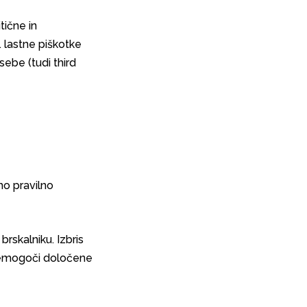
tične in
 lastne piškotke
osebe (tudi third
mo pravilno
 brskalniku. Izbris
onemogoči določene