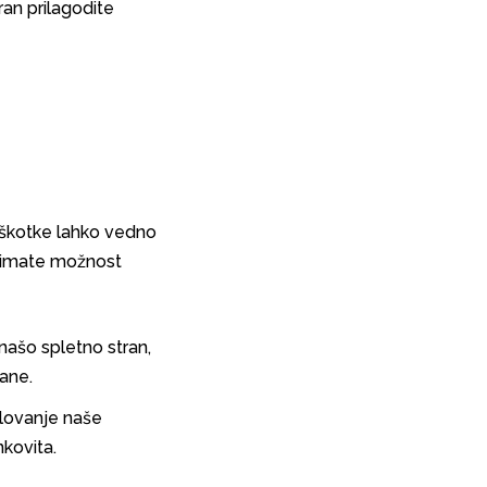
ran prilagodite
piškotke lahko vedno
a imate možnost
našo spletno stran,
kane.
elovanje naše
nkovita.