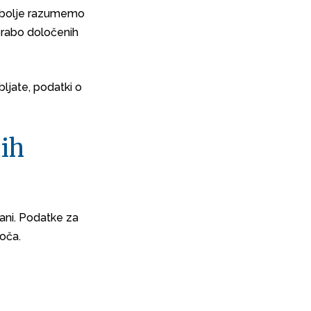
a bolje razumemo
orabo določenih
bljate, podatki o
jih
rani. Podatke za
goča.