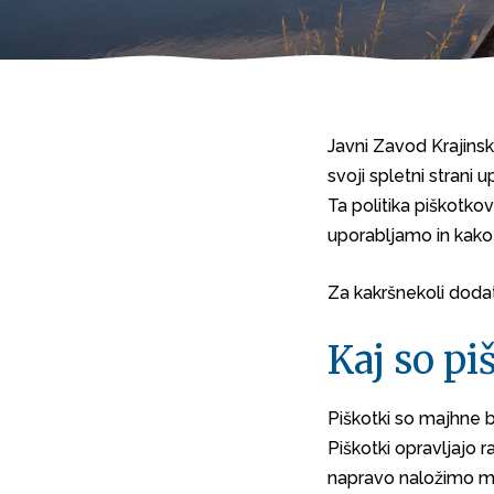
Javni Zavod Krajinski
svoji spletni strani
Ta politika piškotko
uporabljamo in kako 
Za kakršnekoli dodat
Kaj so pi
Piškotki so majhne b
Piškotki opravljajo 
napravo naložimo mi 