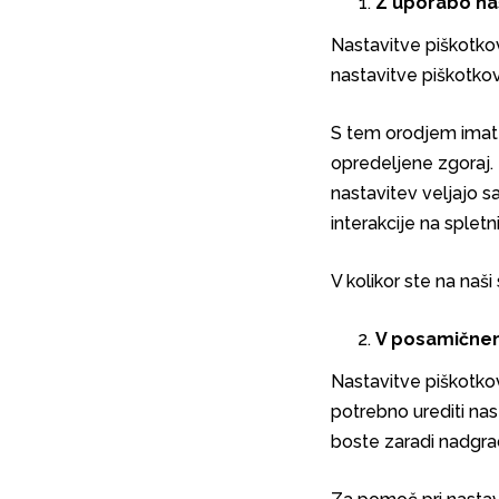
Z uporabo na
Nastavitve piškotkov
nastavitve piškotkov,
S tem orodjem imate
opredeljene zgoraj.
nastavitev veljajo s
interakcije na spletni
V kolikor ste na naši
V posamičnem
Nastavitve piškotko
potrebno urediti nas
boste zaradi nadgrad