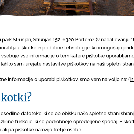
 park Strunjan, Strunjan 152, 6320 Portorož (v nadaljevanju “J
 uporablja piškotke in podobne tehnologije, ki omogočajo pri
v vsebuje vse informacije o tem katere piškotke uporabljamo, 
lahko sami urejate nastavitve piškotkov na naši spletni strani
ne informacije o uporabi piškotkov, smo vam na voljo na: (
i
škotki?
esedilne datoteke, ki se ob obisku naše spletne strani shran
različne funkcije, ki so podrobneje opredeljene spodaj. Piško
ali pa piškotke naložijo tretje osebe.