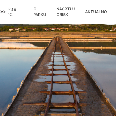
23.9
O
NAČRTUJ
AKTUALNO
°C
PARKU
OBISK