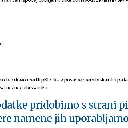
vitvah vam spodaj podajamo linke do navodil za nastavite
er
 o tem kako urediti piškotke v posameznem brskalniku pa la
osameznega brskalnika.
odatke pridobimo s strani p
tere namene jih uporabljam