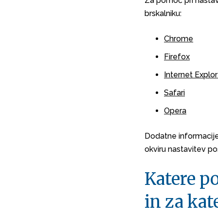
Za pomoč pri nasta
brskalniku:
Chrome
Firefox
Internet Explor
Safari
Opera
Dodatne informacije
okviru nastavitev p
Katere p
in za ka