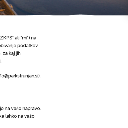
ZKPS“ ali “mi“) na
dobivanje podatkov.
za kaj jih
.
nfo@parkstrunjan.si
).
ijo na vašo napravo.
tke lahko na vašo