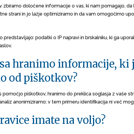
v zbiramo določene informacije o vas, ki nam pomagajo, d
tne strani in jo lažje optimiziramo in da vam omogočimo up
mo predstavljajo: podatki o IP napravi in brskalniku, ki ga upora
naslov.
sa hranimo informacije, ki 
o od piškotkov?
s pomočjo piškotkov, hranimo do preklica soglasja z vaše st
 analiz anonimiziramo; v tem primeru identifikacija ni več mo
ravice imate na voljo?