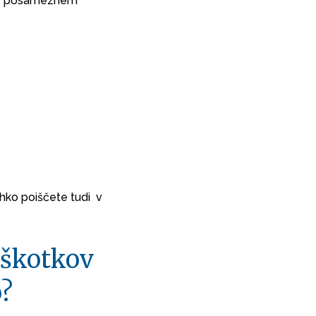
v v posameznem
hko poiščete tudi v
iškotkov
o?