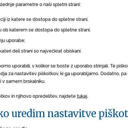
slednje parametre o naši spletni strani:
iji iz katere se dostopa do spletne strani,
 ob katerem se dostopa do spletne strani,
nju uporabe;
ateri deli strani so največkrat obiskani.
bomo uporabili, v kolikor se boste z uporabo strinjali. Te piš
rodja za nastavitev piškotkov, ki ga uporabljamo. Dodatno, p
di v samem brskalniku.
kov in njihovo opredelitev, najdete
tukaj
.
ko uredim nastavitve piško