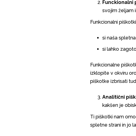
Funckionalni 
svojim željam 
Funkcionalni piškot
si naša spletn
si lahko zagot
Funkcionalne piškotk
izklopite v okviru o
piškotke izbrisati tu
Analiti
č
ni piš
kakšen je obis
Ti piškotki nam omo
spletne strani in jo 