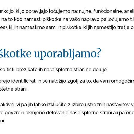
kcijo, ki jo opravljajo ločujemo na: nujne, funkcionalne, anali
 na to kdo namesti piškotke na vašo napravo pa ločujemo t.i.
ies), ki jih namestimo sami in piškotke, ki jih namestijo tretje 
iškotke uporabljamo?
so tisti, brez katerih naša spletna stran ne deluje.
orejo identificirati in se naložijo zgolj za to, da vam omogoči
letne strani.
ktivni, vi pa jih lahko izključite z izbiro ustreznih nastavitev v
hko povzroči okrnjeno delovanje naše spletne strani ali pa 
ni.