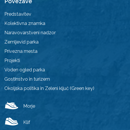
Povezave
Predstavitev
Kolektivna znamka
Naravovarstveni nadzor
Zemljevid parka
Privezna mesta
Projekti
Voden ogled parka
Gostinstvo in turizem
Okoljska politika in Zeleni ključ (Green key)
Morje
Klif