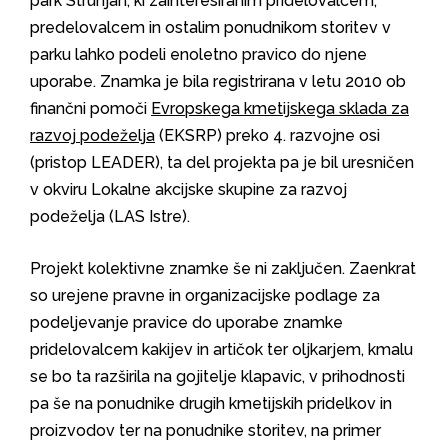
park Strunjan, ki zainteresiranim pridelovalcem,
predelovalcem in ostalim ponudnikom storitev v
parku lahko podeli enoletno pravico do njene
uporabe. Znamka je bila registrirana v letu 2010 ob
finančni pomoči
Evropskega kmetijskega sklada za
razvoj podeželja
(EKSRP) preko 4. razvojne osi
(pristop LEADER), ta del projekta pa je bil uresničen
v okviru Lokalne akcijske skupine za razvoj
podeželja (LAS Istre).
Projekt kolektivne znamke še ni zaključen. Zaenkrat
so urejene pravne in organizacijske podlage za
podeljevanje pravice do uporabe znamke
pridelovalcem kakijev in artičok ter oljkarjem, kmalu
se bo ta razširila na gojitelje klapavic, v prihodnosti
pa še na ponudnike drugih kmetijskih pridelkov in
proizvodov ter na ponudnike storitev, na primer