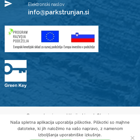
Elektronski naslov
info@parkstrunjan.si
© 2021 Javni zavod Krajinski park Strunjan
Varovanje osebnih podatkov
Naša spletna aplikacija uporablja piškotke. Piškotki so majhne
Piškotki
datoteke, ki jih naložimo na vašo napravo, z namenom
Izjava o dostopnosti
izboljšanja uporabniške izkušnje.