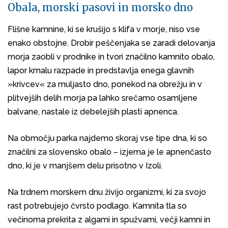
Obala, morski pasovi in morsko dno
Flišne kamnine, ki se krušijo s klifa v morje, niso vse
enako obstojne. Drobir peščenjaka se zaradi delovanja
morja zaobli v prodnike in tvori značilno kamnito obalo,
lapor kmalu razpade in predstavlja enega glavnih
»krivcev« za muljasto dno, ponekod na obrežju in v
plitvejših delih morja pa lahko srečamo osamljene
balvane, nastale iz debelejših plasti apnenca.
Na območju parka najdemo skoraj vse tipe dna, ki so
značilni za slovensko obalo – izjema je le apnenčasto
dno, ki je v manjšem delu prisotno v Izoli.
Na trdnem morskem dnu živijo organizmi, ki za svojo
rast potrebujejo čvrsto podlago. Kamnita tla so
večinoma prekrita z algami in spužvami, večji kamni in