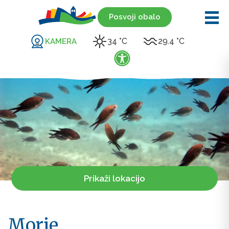
Posvoji obalo
34 °C
29.4 °C
KAMERA
Prikaži lokacijo
Morje