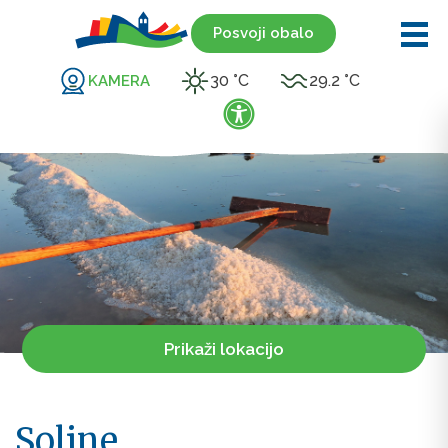
Posvoji obalo
30 °C
29.2 °C
KAMERA
Prikaži lokacijo
Soline