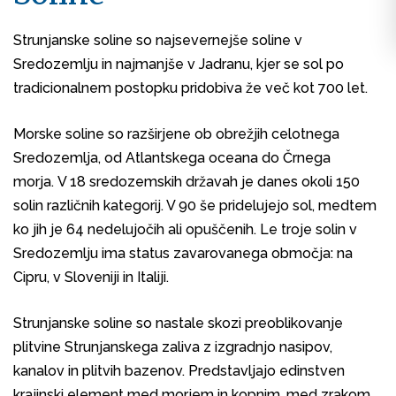
Strunjanske soline so najsevernejše soline v
Sredozemlju in najmanjše v Jadranu, kjer se sol po
tradicionalnem postopku pridobiva že več kot 700 let.
Morske soline so razširjene ob obrežjih celotnega
Sredozemlja, od Atlantskega oceana do Črnega
morja.
V 18 sredozemskih državah je danes okoli 150
solin različnih kategorij. V 90 še pridelujejo sol, medtem
ko jih je 64 nedelujočih ali opuščenih. Le troje solin v
Sredozemlju ima status zavarovanega območja: na
Cipru, v Sloveniji in Italiji.
Strunjanske soline so nastale skozi preoblikovanje
plitvine Strunjanskega zaliva z izgradnjo nasipov,
kanalov in plitvih bazenov. Predstavljajo edinstven
krajinski element med morjem in kopnim, med zrakom