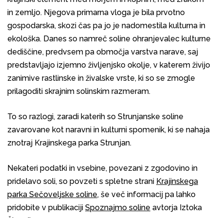
in zemljo. Njegova primarna vloga je bila prvotno
gospodarska, skozi čas pa jo je nadomestila kulturna in
ekološka. Danes so namreč soline ohranjevalec kulturne
dediščine, predvsem pa območja varstva narave, saj
predstavljajo izjemno življenjsko okolje, v katerem živijo
zanimive rastlinske in živalske vrste, ki so se zmogle
prilagoditi skrajnim solinskim razmeram.
To so razlogi, zaradi katerih so Strunjanske soline
zavarovane kot naravni in kulturni spomenik, ki se nahaja
znotraj Krajinskega parka Strunjan.
Nekateri podatki in vsebine, povezani z zgodovino in
pridelavo soli, so povzeti s spletne strani
Krajinskega
parka Sečoveljske soline
, še več informacij pa lahko
pridobite v publikaciji
Spoznajmo soline
avtorja Iztoka