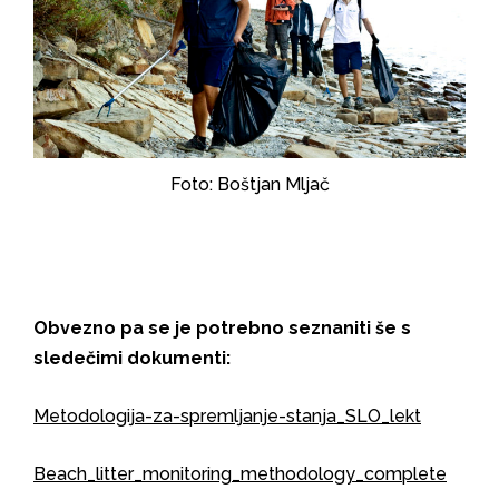
Foto: Boštjan Mljač
Obvezno pa se je potrebno seznaniti še s
sledečimi dokumenti:
Metodologija-za-spremljanje-stanja_SLO_lekt
Beach_litter_monitoring_methodology_complete