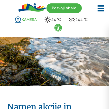
Posvoji obalo
24 °C
24.1 °C
KAMERA
Namen akcije in