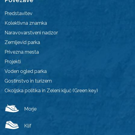
Povezave
Predstavitev
Kolektivna znamka
Naravovarstveni nadzor
Zemljevid parka
Privezna mesta
Projekti
Voden ogled parka
Gostinstvo in turizem
Okoljska politika in Zeleni ključ (Green key)
Morje
Klif