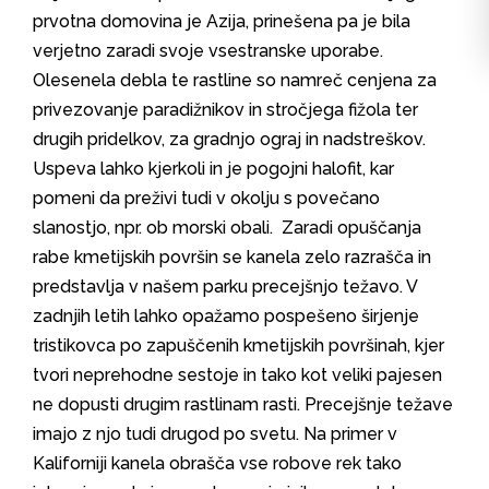
prvotna domovina je Azija, prinešena pa je bila
verjetno zaradi svoje vsestranske uporabe.
Olesenela debla te rastline so namreč cenjena za
privezovanje paradižnikov in stročjega fižola ter
drugih pridelkov, za gradnjo ograj in nadstreškov.
Uspeva lahko kjerkoli in je pogojni halofit, kar
pomeni da preživi tudi v okolju s povečano
slanostjo, npr. ob morski obali. Zaradi opuščanja
rabe kmetijskih površin se kanela zelo razrašča in
predstavlja v našem parku precejšnjo težavo. V
zadnjih letih lahko opažamo pospešeno širjenje
tristikovca po zapuščenih kmetijskih površinah, kjer
tvori neprehodne sestoje in tako kot veliki pajesen
ne dopusti drugim rastlinam rasti. Precejšnje težave
imajo z njo tudi drugod po svetu. Na primer v
Kaliforniji kanela obrašča vse robove rek tako