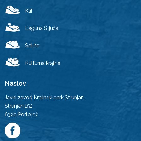
Klif
Laguna Stjuža
Soline
Kulturna krajina
Naslov
Javni zavod Krajinski park Strunjan
Strunjan 152
6320
Portorož