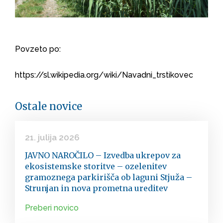
Povzeto po:
https://sl.wikipedia.org/wiki/Navadni_trstikovec
Ostale novice
21. julija 2026
JAVNO NAROČILO – Izvedba ukrepov za
ekosistemske storitve – ozelenitev
gramoznega parkirišča ob laguni Stjuža –
Strunjan in nova prometna ureditev
Preberi novico