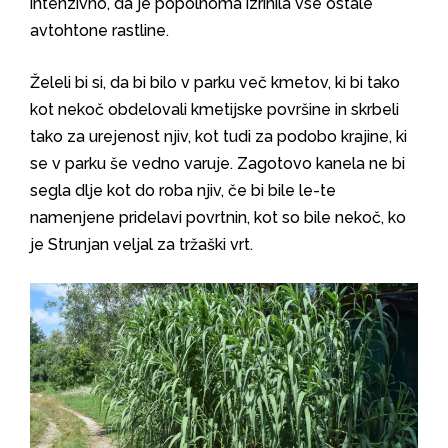
intenzivno, da je popolnoma izrinila vse ostale
avtohtone rastline.
Želeli bi si, da bi bilo v parku več kmetov, ki bi tako
kot nekoč obdelovali kmetijske površine in skrbeli
tako za urejenost njiv, kot tudi za podobo krajine, ki
se v parku še vedno varuje. Zagotovo kanela ne bi
segla dlje kot do roba njiv, če bi bile le-te
namenjene pridelavi povrtnin, kot so bile nekoč, ko
je Strunjan veljal za tržaški vrt.