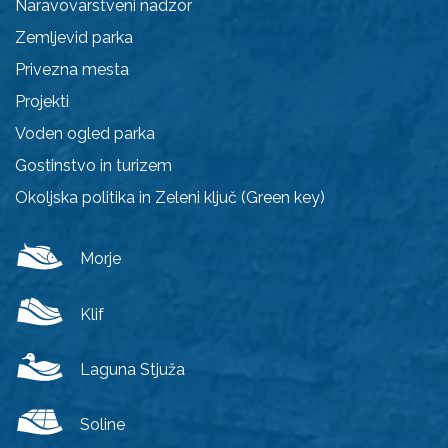
Naravovarstveni nadzor
Zemljevid parka
Privezna mesta
Projekti
Voden ogled parka
Gostinstvo in turizem
Okoljska politika in Zeleni ključ (Green key)
Morje
Klif
Laguna Stjuža
Soline