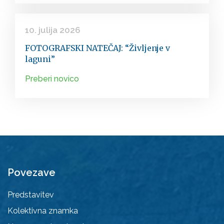
10. julija 2026
FOTOGRAFSKI NATEČAJ: “Življenje v
laguni”
Preberi novico
Povezave
Predstavitev
Kolektivna znamka