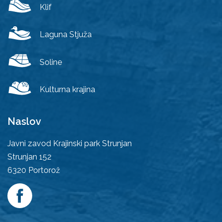
Klif
Laguna Stjuža
Soline
Kulturna krajina
Naslov
Javni zavod Krajinski park Strunjan
Strunjan 152
6320
Portorož