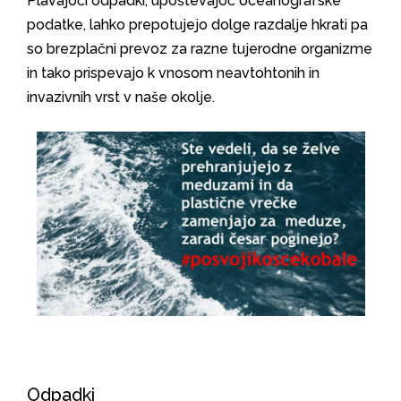
Plavajoči odpadki, upoštevajoč oceanografske
podatke, lahko prepotujejo dolge razdalje hkrati pa
so brezplačni prevoz za razne tujerodne organizme
in tako prispevajo k vnosom neavtohtonih in
invazivnih vrst v naše okolje.
Odpadki