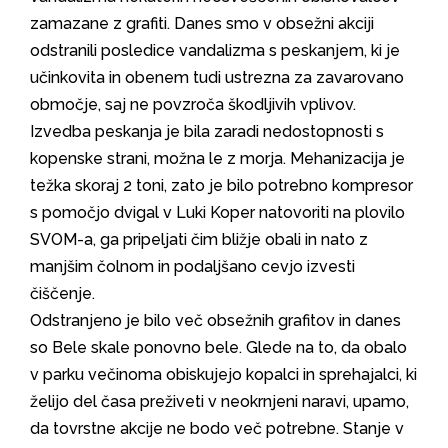
zamazane z grafiti. Danes smo v obsežni akciji
odstranili posledice vandalizma s peskanjem, ki je
učinkovita in obenem tudi ustrezna za zavarovano
območje, saj ne povzroča škodljivih vplivov.
Izvedba peskanja je bila zaradi nedostopnosti s
kopenske strani, možna le z morja. Mehanizacija je
težka skoraj 2 toni, zato je bilo potrebno kompresor
s pomočjo dvigal v Luki Koper natovoriti na plovilo
SVOM-a, ga pripeljati čim bližje obali in nato z
manjšim čolnom in podaljšano cevjo izvesti
čiščenje.
Odstranjeno je bilo več obsežnih grafitov in danes
so Bele skale ponovno bele. Glede na to, da obalo
v parku večinoma obiskujejo kopalci in sprehajalci, ki
želijo del časa preživeti v neokrnjeni naravi, upamo,
da tovrstne akcije ne bodo več potrebne. Stanje v