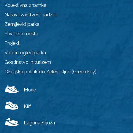
Kolektivna znamka
Naravovarstveni nadzor
Zemljevid parka
Privezna mesta
Projekti
Voden ogled parka
Gostinstvo in turizem
Okoljska politika in Zeleni ključ (Green key)
Morje
Klif
Laguna Stjuža