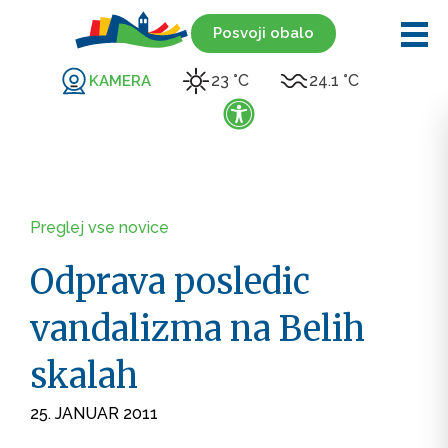
Posvoji obalo
23 °C
24.1 °C
KAMERA
Preglej vse novice
Odprava posledic
vandalizma na Belih
skalah
25. JANUAR 2011