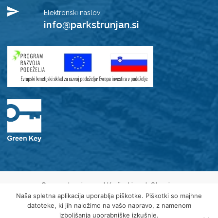
Elektronski naslov
info@parkstrunjan.si
© 2021 Javni zavod Krajinski park Strunjan
Varovanje osebnih podatkov
Naša spletna aplikacija uporablja piškotke. Piškotki so majhne
Piškotki
datoteke, ki jih naložimo na vašo napravo, z namenom
Izjava o dostopnosti
izboljšanja uporabniške izkušnje.