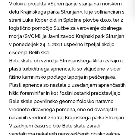
V okviru projekta »Spremljanje stanja na morskem
delu Krajinskega parka Strunjan«, ki je sofinanciran s
strani Luke Koper d.d. in Splošne plovbe d.o.o. ter z
logistično pomočjo Službe za varovanje obalnega
morja (SVOM), je Javni zavod Krajinski park Strunjan
v ponedeljek 24. 1. 2011 uspešno izpeljal akcijo
čiščenja Belih skal.
Bele skale ob vznožju Strunjanskega klifa izvirajo iz
plasti turbiditnega apnenca, ki so vključene v sicer
flišno kamninsko podlago laporja in peščenjaka.
Plasti apnenca so nastale z usedanjem apnenčastih
hišic foraminifer in kot fosilni ostanki predstavljajo
Bele skale površinsko geomorfološko naravno
vrednoto državnega pomena, eno od dvanajstih
naravnih vrednot znotraj Krajinskega parka Strunjan.
V zadnjem času so bile Bele skale zaradi
vandalizma nekaterih neosveščenih obiskovalcev