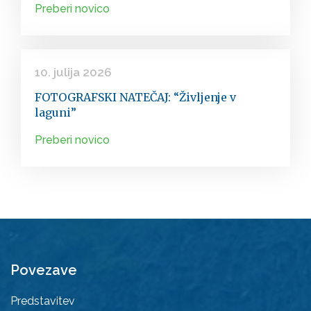
Preberi novico
10. julija 2026
FOTOGRAFSKI NATEČAJ: “Življenje v
laguni”
Preberi novico
Povezave
Predstavitev