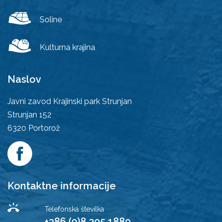
Soline
Kulturna krajina
Naslov
Javni zavod Krajinski park Strunjan
Strunjan 152
6320
Portorož
Kontaktne informacije
Telefonska številka
+386 (0)8 205 1880