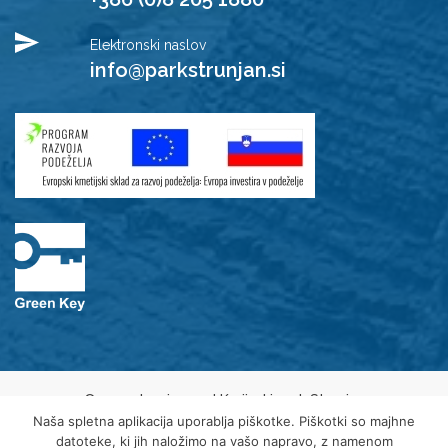
Elektronski naslov
info@parkstrunjan.si
© 2021 Javni zavod Krajinski park Strunjan
Varovanje osebnih podatkov
Naša spletna aplikacija uporablja piškotke. Piškotki so majhne
Piškotki
datoteke, ki jih naložimo na vašo napravo, z namenom