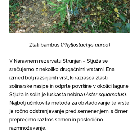
Zlati bambus (
Phyllostachys aurea
)
V Naravnem rezervatu Strunjan – Stjuža se
srečujemo z nekoliko drugačnimi vrstami. Ena
izmed bolj razširjenih vrst, ki razrašča zlasti
solinarske nasipe in odprte površine v okolici lagune
Stjuža in solin je luskasta nebina (
Aster squamatus
).
Najbolj učinkovita metoda za obvladovanje te vrste
je ročno odstranjevanje pred semenenjem, s čimer
preprečimo raztros semen in posledično
razmnoževanje.