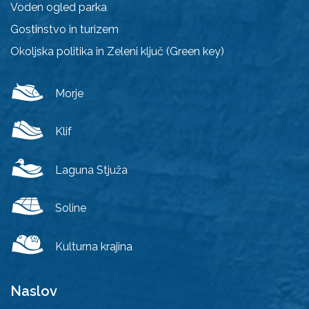
Voden ogled parka
Gostinstvo in turizem
Okoljska politika in Zeleni ključ (Green key)
Morje
Klif
Laguna Stjuža
Soline
Kulturna krajina
Naslov