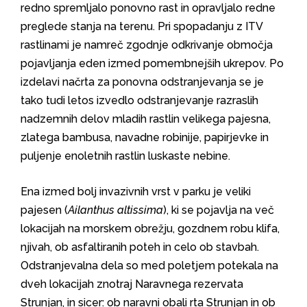
redno spremljalo ponovno rast in opravljalo redne
preglede stanja na terenu. Pri spopadanju z ITV
rastlinami je namreč zgodnje odkrivanje območja
pojavljanja eden izmed pomembnejših ukrepov. Po
izdelavi načrta za ponovna odstranjevanja se je
tako tudi letos izvedlo odstranjevanje razraslih
nadzemnih delov mladih rastlin velikega pajesna,
zlatega bambusa, navadne robinije, papirjevke in
puljenje enoletnih rastlin luskaste nebine.
Ena izmed bolj invazivnih vrst v parku je veliki
pajesen (
Ailanthus altissima
), ki se pojavlja na več
lokacijah na morskem obrežju, gozdnem robu klifa,
njivah, ob asfaltiranih poteh in celo ob stavbah.
Odstranjevalna dela so med poletjem potekala na
dveh lokacijah znotraj Naravnega rezervata
Strunjan, in sicer: ob naravni obali rta Strunjan in ob