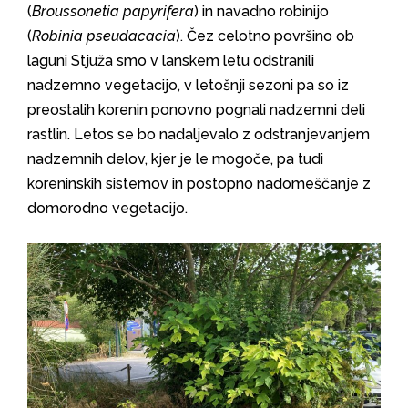
(
Broussonetia papyrifera
) in navadno robinijo
(
Robinia pseudacacia
). Čez celotno površino ob
laguni Stjuža smo v lanskem letu odstranili
nadzemno vegetacijo, v letošnji sezoni pa so iz
preostalih korenin ponovno pognali nadzemni deli
rastlin. Letos se bo nadaljevalo z odstranjevanjem
nadzemnih delov, kjer je le mogoče, pa tudi
koreninskih sistemov in postopno nadomeščanje z
domorodno vegetacijo.