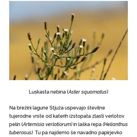
Luskasta nebina (
Aster squamatus
)
Na brežini lagune Stjuža uspevajo številne
tujerodne vrste od katerih izstopata zlasti verlotov
pelin (
Artemisia verlotiorum)
in laška repa
(Helianthus
tuberosus).
Tu pa najdemo še navadno papirjevko