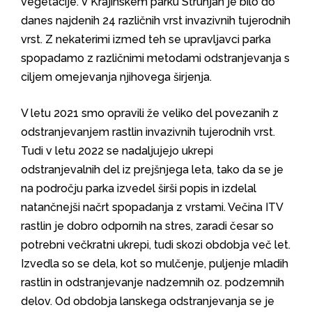
vegetacije. V Krajinskem parku Strunjan je bilo do
danes najdenih 24 različnih vrst invazivnih tujerodnih
vrst. Z nekaterimi izmed teh se upravljavci parka
spopadamo z različnimi metodami odstranjevanja s
ciljem omejevanja njihovega širjenja.
V letu 2021 smo opravili že veliko del povezanih z
odstranjevanjem rastlin invazivnih tujerodnih vrst.
Tudi v letu 2022 se nadaljujejo ukrepi
odstranjevalnih del iz prejšnjega leta, tako da se je
na področju parka izvedel širši popis in izdelal
natančnejši načrt spopadanja z vrstami. Večina ITV
rastlin je dobro odpornih na stres, zaradi česar so
potrebni večkratni ukrepi, tudi skozi obdobja več let.
Izvedla so se dela, kot so mulčenje, puljenje mladih
rastlin in odstranjevanje nadzemnih oz. podzemnih
delov. Od obdobja lanskega odstranjevanja se je