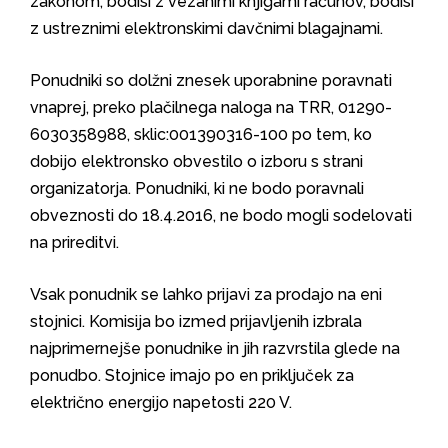
zakonom, bodisi z vezanimi knjigami računov, bodisi
z ustreznimi elektronskimi davčnimi blagajnami.
Ponudniki so dolžni znesek uporabnine poravnati
vnaprej, preko plačilnega naloga na TRR, 01290-
6030358988, sklic:001390316-100 po tem, ko
dobijo elektronsko obvestilo o izboru s strani
organizatorja. Ponudniki, ki ne bodo poravnali
obveznosti do 18.4.2016, ne bodo mogli sodelovati
na prireditvi.
Vsak ponudnik se lahko prijavi za prodajo na eni
stojnici. Komisija bo izmed prijavljenih izbrala
najprimernejše ponudnike in jih razvrstila glede na
ponudbo. Stojnice imajo po en priključek za
električno energijo napetosti 220 V.