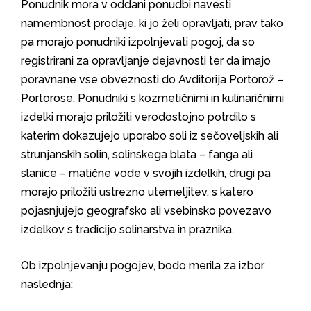
Ponudnik mora v oddani ponudbi navesti
namembnost prodaje, ki jo želi opravljati, prav tako
pa morajo ponudniki izpolnjevati pogoj, da so
registrirani za opravljanje dejavnosti ter da imajo
poravnane vse obveznosti do Avditorija Portorož –
Portorose. Ponudniki s kozmetičnimi in kulinaričnimi
izdelki morajo priložiti verodostojno potrdilo s
katerim dokazujejo uporabo soli iz sečoveljskih ali
strunjanskih solin, solinskega blata – fanga ali
slanice – matične vode v svojih izdelkih, drugi pa
morajo priložiti ustrezno utemeljitev, s katero
pojasnjujejo geografsko ali vsebinsko povezavo
izdelkov s tradicijo solinarstva in praznika.
Ob izpolnjevanju pogojev, bodo merila za izbor
naslednja: