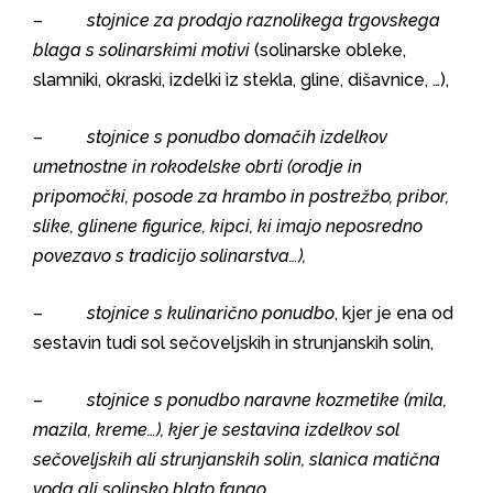
–
stojnice za prodajo raznolikega trgovskega
blaga s solinarskimi motivi
(solinarske obleke,
slamniki, okraski, izdelki iz stekla, gline, dišavnice, …),
–
stojnice s ponudbo domačih izdelkov
umetnostne in rokodelske obrti (orodje in
pripomočki, posode za hrambo in postrežbo, pribor,
slike, glinene figurice, kipci, ki imajo neposredno
povezavo s tradicijo solinarstva…),
–
stojnice s kulinarično ponudbo
, kjer je ena od
sestavin tudi sol sečoveljskih in strunjanskih solin,
–
stojnice s ponudbo naravne kozmetike (mila,
mazila, kreme…), kjer je sestavina izdelkov sol
sečoveljskih ali strunjanskih solin, slanica matična
voda ali solinsko blato fango,