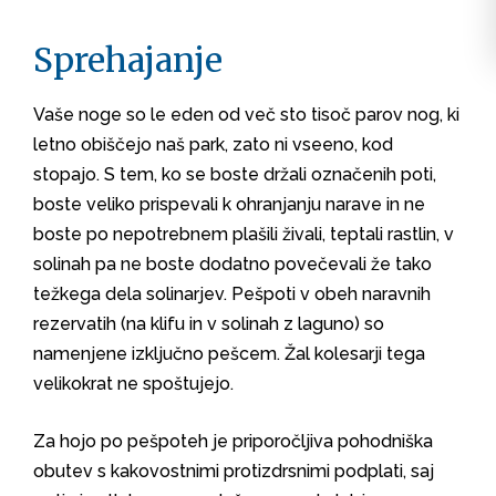
Sprehajanje
Vaše noge so le eden od več sto tisoč parov nog, ki
letno obiščejo naš park, zato ni vseeno, kod
stopajo. S tem, ko se boste držali označenih poti,
boste veliko prispevali k ohranjanju narave in ne
boste po nepotrebnem plašili živali, teptali rastlin, v
solinah pa ne boste dodatno povečevali že tako
težkega dela solinarjev. Pešpoti v obeh naravnih
rezervatih (na klifu in v solinah z laguno) so
namenjene izključno pešcem. Žal kolesarji tega
velikokrat ne spoštujejo.
Za hojo po pešpoteh je priporočljiva pohodniška
obutev s kakovostnimi protizdrsnimi podplati, saj