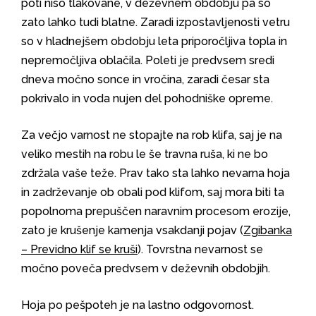
poti niso tlakovane, v deževnem obdobju pa so
zato lahko tudi blatne. Zaradi izpostavljenosti vetru
so v hladnejšem obdobju leta priporočljiva topla in
nepremočljiva oblačila. Poleti je predvsem sredi
dneva močno sonce in vročina, zaradi česar sta
pokrivalo in voda nujen del pohodniške opreme.
Za večjo varnost ne stopajte na rob klifa, saj je na
veliko mestih na robu le še travna ruša, ki ne bo
zdržala vaše teže. Prav tako sta lahko nevarna hoja
in zadrževanje ob obali pod klifom, saj mora biti ta
popolnoma prepuščen naravnim procesom erozije,
zato je krušenje kamenja vsakdanji pojav (
Zgibanka
– Previdno klif se kruši
). Tovrstna nevarnost se
močno poveča predvsem v deževnih obdobjih.
Hoja po pešpoteh je na lastno odgovornost.