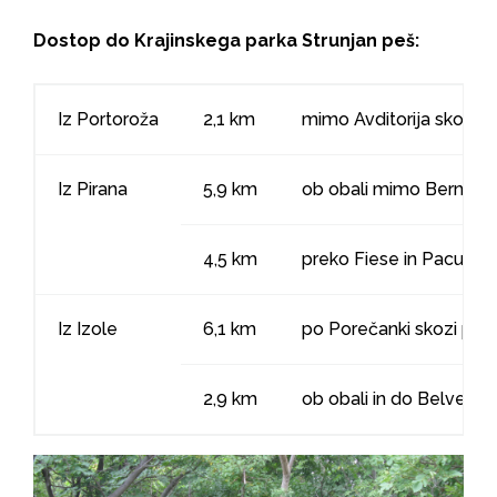
Dostop do Krajinskega parka Strunjan peš:
Iz Portoroža
2,1 km
mimo Avditorija skozi 
Iz Pirana
5,9 km
ob obali mimo Bernardi
4,5 km
preko Fiese in Pacuga
Iz Izole
6,1 km
po Porečanki skozi pred
2,9 km
ob obali in do Belveder