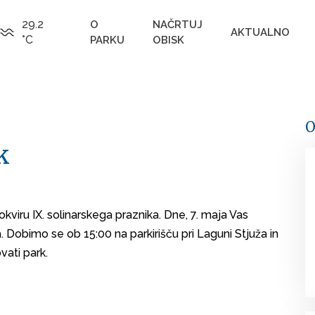
29.2
O
NAČRTUJ
AKTUALNO
°C
PARKU
OBISK
O
k
okviru IX. solinarskega praznika. Dne, 7. maja Vas
 Dobimo se ob 15:00 na parkirišču pri Laguni Stjuža in
vati park.