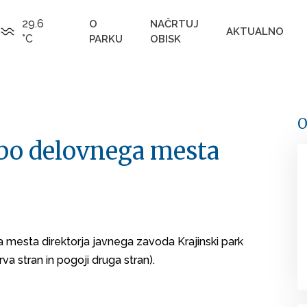
29.6
O
NAČRTUJ
AKTUALNO
°C
PARKU
OBISK
O
dbo delovnega mesta
mesta direktorja javnega zavoda Krajinski park
va stran in pogoji druga stran).