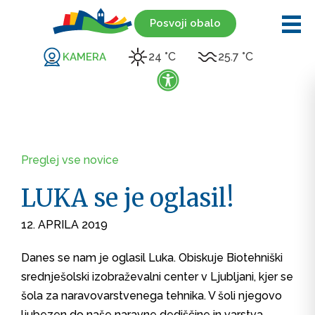
Posvoji obalo
24 °C
25.7 °C
KAMERA
Preglej vse novice
LUKA se je oglasil!
12. APRILA 2019
Danes se nam je oglasil Luka. Obiskuje Biotehniški
srednješolski izobraževalni center v Ljubljani, kjer se
šola za naravovarstvenega tehnika. V šoli njegovo
ljubezen do naše naravne dediščine in varstva