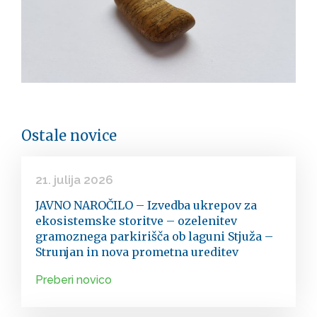
Ostale novice
21. julija 2026
JAVNO NAROČILO – Izvedba ukrepov za
ekosistemske storitve – ozelenitev
gramoznega parkirišča ob laguni Stjuža –
Strunjan in nova prometna ureditev
Preberi novico