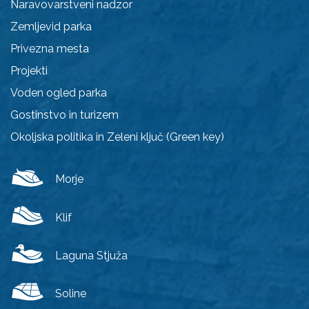
Naravovarstveni nadzor
Zemljevid parka
Privezna mesta
Projekti
Voden ogled parka
Gostinstvo in turizem
Okoljska politika in Zeleni ključ (Green key)
Morje
Klif
Laguna Stjuža
Soline