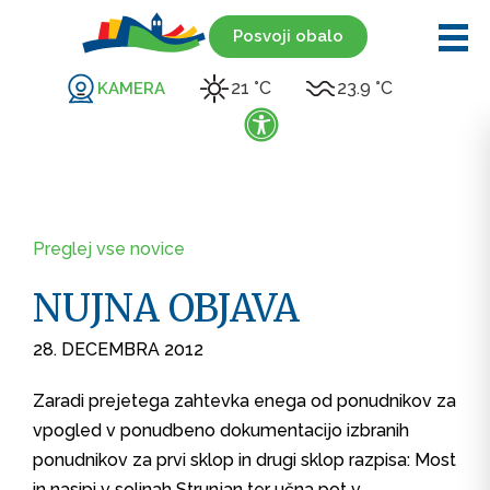
Posvoji obalo
21 °C
23.9 °C
KAMERA
Preglej vse novice
NUJNA OBJAVA
28. DECEMBRA 2012
Zaradi prejetega zahtevka enega od ponudnikov za
vpogled v ponudbeno dokumentacijo izbranih
ponudnikov za prvi sklop in drugi sklop razpisa: Most
in nasipi v solinah Strunjan ter učna pot v