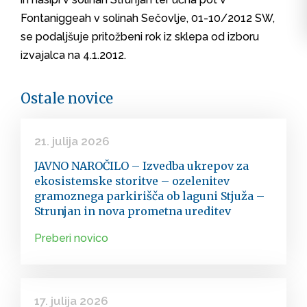
Fontaniggeah v solinah Sečovlje, 01-10/2012 SW,
se podaljšuje pritožbeni rok iz sklepa od izboru
izvajalca na 4.1.2012.
Ostale novice
21. julija 2026
JAVNO NAROČILO – Izvedba ukrepov za
ekosistemske storitve – ozelenitev
gramoznega parkirišča ob laguni Stjuža –
Strunjan in nova prometna ureditev
Preberi novico
17. julija 2026