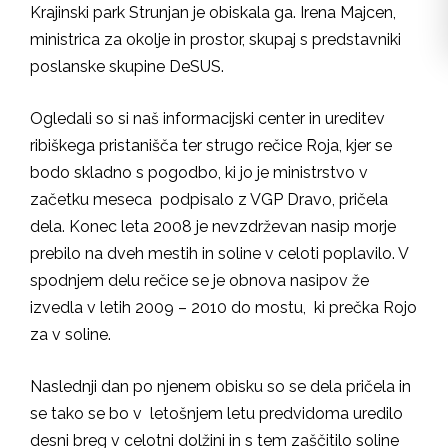
Krajinski park Strunjan je obiskala ga. Irena Majcen,
ministrica za okolje in prostor, skupaj s predstavniki
poslanske skupine DeSUS.
Ogledali so si naš informacijski center in ureditev
ribiškega pristanišča ter strugo rečice Roja, kjer se
bodo skladno s pogodbo, ki jo je ministrstvo v
začetku meseca podpisalo z VGP Dravo, pričela
dela. Konec leta 2008 je nevzdrževan nasip morje
prebilo na dveh mestih in soline v celoti poplavilo. V
spodnjem delu rečice se je obnova nasipov že
izvedla v letih 2009 – 2010 do mostu, ki prečka Rojo
za v soline.
Naslednji dan po njenem obisku so se dela pričela in
se tako se bo v letošnjem letu predvidoma uredilo
desni breg v celotni dolžini in s tem zaščitilo soline