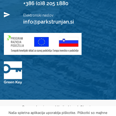
+386 (0)8 205 1880
Elektronski naslov
info@parkstrunjan.si
© 2021 Javni zavod Krajinski park Strunjan
Varovanje osebnih podatkov
Naša spletna aplikacija uporablja piškotke. Piškotki so majhne