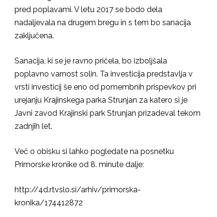
pred poplavami. V letu 2017 se bodo dela
nadaljevala na drugem bregu in s tem bo sanacija
zaključena.
Sanacija, ki se je ravno pričela, bo izboljšala
poplavno varnost solin. Ta investicija predstavlja v
vrsti investicij še eno od pomembnih prispevkov pri
urejanju Krajinskega parka Strunjan za katero si je
Javni zavod Krajinski park Strunjan prizadeval tekom
zadnjih let.
Več o obisku si lahko pogledate na posnetku
Primorske kronike od 8. minute dalje:
http://4d.rtvslo.si/arhiv/primorska-
kronika/174412872