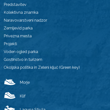
Predstavitev
Kolektivna znamka
Naravovarstveni nadzor
Zemljevid parka
Privezna mesta
Projekti
Voden ogled parka
Gostinstvo in turizem
Okoljska politika in Zeleni ključ (Green key)
Morje
Klif
Laguna Stjuža