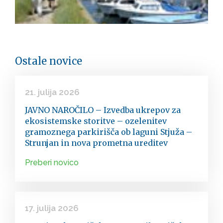
Ostale novice
21. julija 2026
JAVNO NAROČILO – Izvedba ukrepov za
ekosistemske storitve – ozelenitev
gramoznega parkirišča ob laguni Stjuža –
Strunjan in nova prometna ureditev
Preberi novico
17. julija 2026