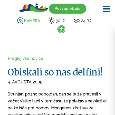
Posvoji obalo
30 °C
24 °C
KAMERA
Preglej vse novice
Obiskali so nas delfini!
4. AVGUSTA 2009
Strunjan, pozno popoldan, dan se je že prevesil v
večer. Veliko ljudi v tem času še poležava na plaži ali
pa že išče pot domov. Morigenos, društvo za
raziskovanje in zaščito morskih sesalcev pa je v