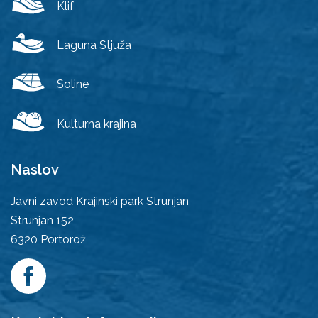
Klif
Laguna Stjuža
Soline
Kulturna krajina
Naslov
Javni zavod Krajinski park Strunjan
Strunjan 152
6320
Portorož