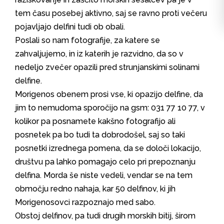
tem času posebej aktivno, saj se ravno proti večeru
pojavljajo delfini tudi ob obali.
Poslali so nam fotografije, za katere se
zahvaljujemo, in iz katerih je razvidno, da so v
nedeljo zvečer opazili pred strunjanskimi solinami
delfine.
Morigenos obenem prosi vse, ki opazijo delfine, da
jim to nemudoma sporočijo na gsm: 031 77 10 77, v
kolikor pa posnamete kakšno fotografijo ali
posnetek pa bo tudi ta dobrodošel, saj so taki
posnetki izrednega pomena, da se določi lokacijo,
društvu pa lahko pomagajo celo pri prepoznanju
delfina. Morda še niste vedeli, vendar se na tem
območju redno nahaja, kar 50 delfinov, ki jih
Morigenosovci razpoznajo med sabo.
Obstoj delfinov, pa tudi drugih morskih bitij, širom