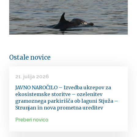
Ostale novice
21. julija 2026
JAVNO NAROČILO – Izvedba ukrepov za
ekosistemske storitve – ozelenitev
gramoznega parkirišča ob laguni Stjuža –
Strunjan in nova prometna ureditev
Preberi novico