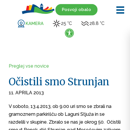
Posvoji obalo
25 °C
28.8 °C
KAMERA
Preglej vse novice
Očistili smo Strunjan
11. APRILA 2013
V soboto, 13.4.2013, ob 9.00 uri smo se zbrali na
gramoznem parkirišču ob Laguni Stjuža in se
razdelili v skupine. Zbralo se nas je okrog 50. Očistili
smo rt Ronek, rtič Strunjan, nad Mesečevim zalivom,