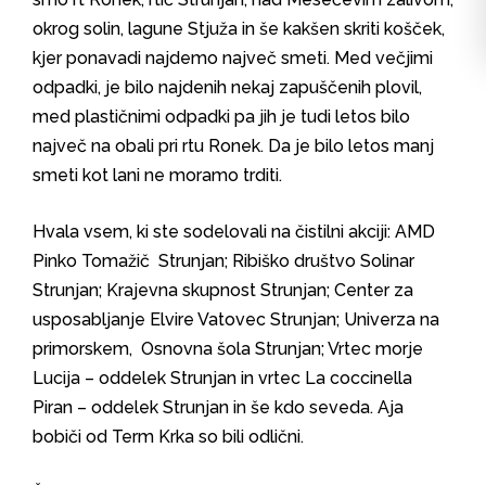
okrog solin, lagune Stjuža in še kakšen skriti košček,
kjer ponavadi najdemo največ smeti. Med večjimi
odpadki, je bilo najdenih nekaj zapuščenih plovil,
med plastičnimi odpadki pa jih je tudi letos bilo
največ na obali pri rtu Ronek. Da je bilo letos manj
smeti kot lani ne moramo trditi.
Hvala vsem, ki ste sodelovali na čistilni akciji: AMD
Pinko Tomažič Strunjan; Ribiško društvo Solinar
Strunjan; Krajevna skupnost Strunjan; Center za
usposabljanje Elvire Vatovec Strunjan; Univerza na
primorskem, Osnovna šola Strunjan; Vrtec morje
Lucija – oddelek Strunjan in vrtec La coccinella
Piran – oddelek Strunjan in še kdo seveda. Aja
bobiči od Term Krka so bili odlični.