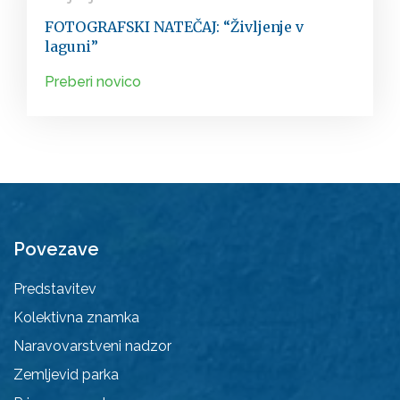
FOTOGRAFSKI NATEČAJ: “Življenje v
laguni”
Preberi novico
Povezave
Predstavitev
Kolektivna znamka
Naravovarstveni nadzor
Zemljevid parka