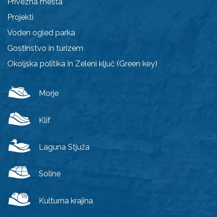
Privezna mesta
Projekti
Voden ogled parka
Gostinstvo in turizem
Okoljska politika in Zeleni ključ (Green key)
Morje
Klif
Laguna Stjuža
Soline
Kulturna krajina