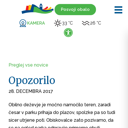
Posvoji obalo
33 °C
26 °C
KAMERA
Preglej vse novice
Opozorilo
28. DECEMBRA 2017
Obilno deževje je močno namočilo teren, zaradi
česar v parku prihaja do plazov, spolzke pa so tudi
sicer utrjene poti. Obiskovalce zato pozivamo, da
se na ogled parka odpravijo primerno obuti,