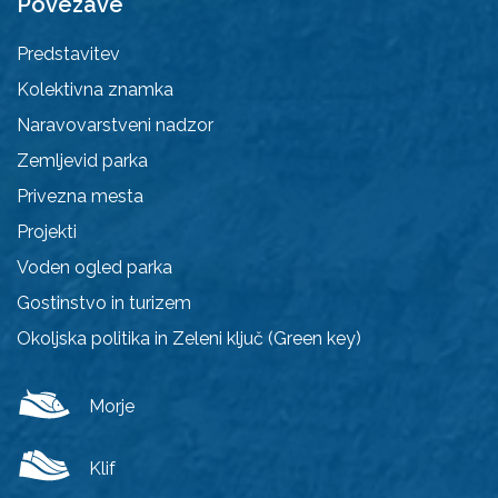
Povezave
Predstavitev
Kolektivna znamka
Naravovarstveni nadzor
Zemljevid parka
Privezna mesta
Projekti
Voden ogled parka
Gostinstvo in turizem
Okoljska politika in Zeleni ključ (Green key)
Morje
Klif