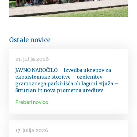
Ostale novice
21. julija 2026
JAVNO NAROČILO – Izvedba ukrepov za
ekosistemske storitve – ozelenitev
gramoznega parkirišča ob laguni Stjuža –
Strunjan in nova prometna ureditev
Preberi novico
17. julija 2026