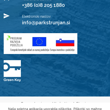
+386 (0)8 205 1880
Elektronski naslov
info@parkstrunjan.si
© 2021 Javni zavod Krajinski park Strunjan
Varovanje osebnih podatkov
Naša spletna aplikacija uporablja piškotke. Piškotki so majhne