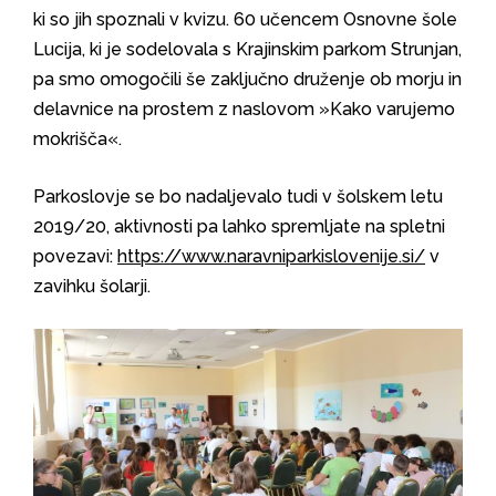
ki so jih spoznali v kvizu. 60 učencem Osnovne šole
Lucija, ki je sodelovala s Krajinskim parkom Strunjan,
pa smo omogočili še zaključno druženje ob morju in
delavnice na prostem z naslovom »Kako varujemo
mokrišča«.
Parkoslovje se bo nadaljevalo tudi v šolskem letu
2019/20, aktivnosti pa lahko spremljate na spletni
povezavi:
https://www.naravniparkislovenije.si/
v
zavihku šolarji.