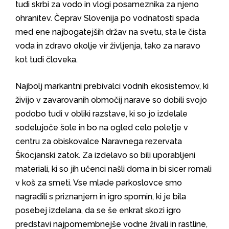
tudi skrbi za vodo in vlogi posameznika za njeno
ohranitev. Čeprav Slovenija po vodnatosti spada
med ene najbogatejših držav na svetu, sta le čista
voda in zdravo okolje vir življenja, tako za naravo
kot tudi človeka.
Najbolj markantni prebivalci vodnih ekosistemov, ki
živijo v zavarovanih območij narave so dobili svojo
podobo tudi v obliki razstave, ki so jo izdelale
sodelujoče šole in bo na ogled celo poletje v
centru za obiskovalce Naravnega rezervata
Škocjanski zatok. Za izdelavo so bili uporabljeni
materiali, ki so jih učenci našli doma in bi sicer romali
v koš za smeti. Vse mlade parkoslovce smo
nagradili s priznanjem in igro spomin, ki je bila
posebej izdelana, da se še enkrat skozi igro
predstavi najpomembnejše vodne živali in rastline,