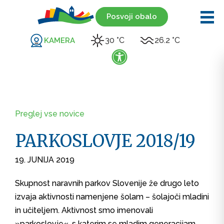
Posvoji obalo
30 °C
26.2 °C
KAMERA
Preglej vse novice
PARKOSLOVJE 2018/19
19. JUNIJA 2019
Skupnost naravnih parkov Slovenije že drugo leto
izvaja aktivnosti namenjene šolam – šolajoči mladini
in učiteljem. Aktivnost smo imenovali
»parkoslovje«, s katerim se mladim generacijam