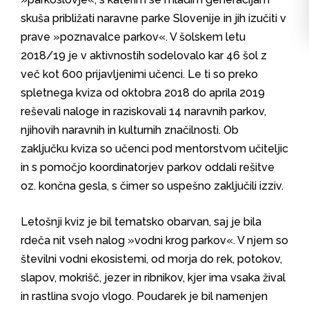
skuša približati naravne parke Slovenije in jih izučiti v
prave »poznavalce parkov«. V šolskem letu
2018/19 je v aktivnostih sodelovalo kar 46 šol z
več kot 600 prijavljenimi učenci. Le ti so preko
spletnega kviza od oktobra 2018 do aprila 2019
reševali naloge in raziskovali 14 naravnih parkov,
njihovih naravnih in kulturnih značilnosti. Ob
zaključku kviza so učenci pod mentorstvom učiteljic
in s pomočjo koordinatorjev parkov oddali rešitve
oz. končna gesla, s čimer so uspešno zaključili izziv.
Letošnji kviz je bil tematsko obarvan, saj je bila
rdeča nit vseh nalog »vodni krog parkov«. V njem so
številni vodni ekosistemi, od morja do rek, potokov,
slapov, mokrišč, jezer in ribnikov, kjer ima vsaka žival
in rastlina svojo vlogo. Poudarek je bil namenjen