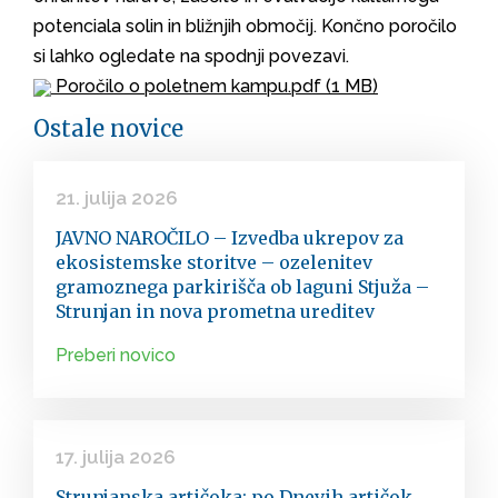
potenciala solin in bližnjih območij. Končno poročilo
si lahko ogledate na spodnji povezavi.
Poročilo o poletnem kampu.pdf
(1 MB)
Ostale novice
21. julija 2026
JAVNO NAROČILO – Izvedba ukrepov za
ekosistemske storitve – ozelenitev
gramoznega parkirišča ob laguni Stjuža –
Strunjan in nova prometna ureditev
Preberi novico
17. julija 2026
Strunjanska artičoka: po Dnevih artičok