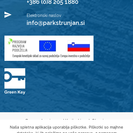
+386 (0)8 205 1880
Elektronski naslov
info@parkstrunjan.si
© 2021 Javni zavod Krajinski park Strunjan
Varovanje osebnih podatkov
Naša spletna aplikacija uporablja piškotke. Piškotki so majhne
Piškotki