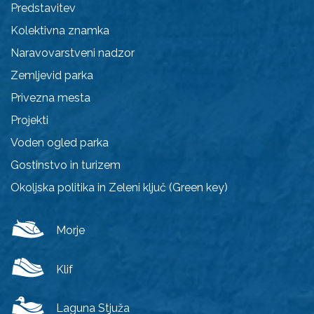
Predstavitev
Kolektivna znamka
Naravovarstveni nadzor
Zemljevid parka
Privezna mesta
Projekti
Voden ogled parka
Gostinstvo in turizem
Okoljska politika in Zeleni ključ (Green key)
Morje
Klif
Laguna Stjuža