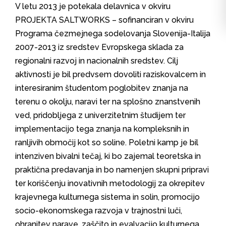
V letu 2013 je potekala delavnica v okviru
PROJEKTA SALTWORKS – sofinanciran v okviru
Programa čezmejnega sodelovanja Slovenija-Italija
2007-2013 iz sredstev Evropskega sklada za
regionalni razvoj in nacionalnih sredstev. Cilj
aktivnosti je bil predvsem dovoliti raziskovalcem in
interesiranim študentom poglobitev znanja na
terenu o okolju, naravi ter na splošno znanstvenih
ved, pridobljega z univerzitetnim študijem ter
implementacijo tega znanja na kompleksnih in
ranljivih območij kot so soline. Poletni kamp je bil
intenziven bivalni tečaj, ki bo zajemal teoretska in
praktična predavanja in bo namenjen skupni pripravi
ter koriščenju inovativnih metodologij za okrepitev
krajevnega kulturnega sistema in solin, promocijo
socio-ekonomskega razvoja v trajnostni luči,
ohranitev narave, zaščito in evalvacijo kulturnega