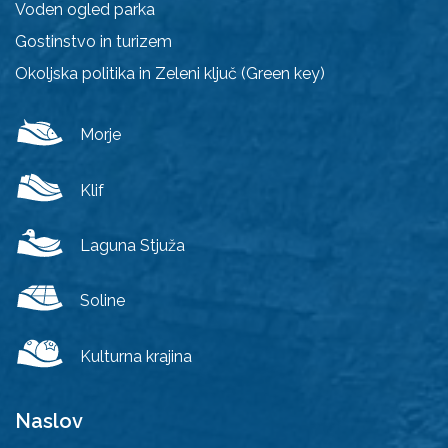
Voden ogled parka
Gostinstvo in turizem
Okoljska politika in Zeleni ključ (Green key)
Morje
Klif
Laguna Stjuža
Soline
Kulturna krajina
Naslov