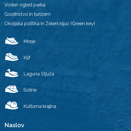
Voden ogled parka
Gostinstvo in turizem
Okoljska politika in Zeleni ključ (Green key)
Morje
Klif
Laguna Stjuža
Soline
Kulturna krajina
Naslov