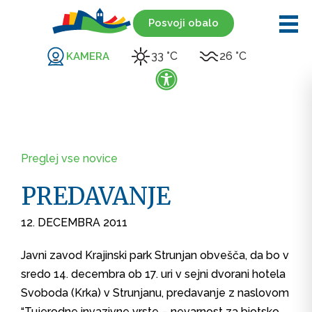
Posvoji obalo
33 °C
26 °C
KAMERA
Preglej vse novice
PREDAVANJE
12. DECEMBRA 2011
Javni zavod Krajinski park Strunjan obvešča, da bo v
sredo 14. decembra ob 17. uri v sejni dvorani hotela
Svoboda (Krka) v Strunjanu, predavanje z naslovom
“Tujerodne invazivne vrste – nevarnost za biotsko