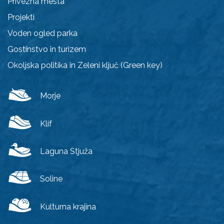
Privezna mesta
Projekti
Voden ogled parka
Gostinstvo in turizem
Okoljska politika in Zeleni ključ (Green key)
Morje
Klif
Laguna Stjuža
Soline
Kulturna krajina