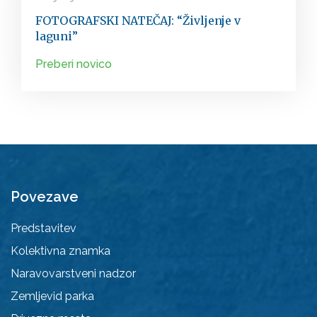
FOTOGRAFSKI NATEČAJ: “Življenje v
laguni”
Preberi novico
Povezave
Predstavitev
Kolektivna znamka
Naravovarstveni nadzor
Zemljevid parka