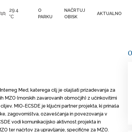
29.4
O
NAČRTUJ
AKTUALNO
°C
PARKU
OBISK
O
nterreg Med, katerega cilj je olajšati prizadevanja za
 MZO (morskih zavarovanih območjih) z učinkovitimi
ciljev. MIO-ECSDE je ključni partner projekta, ki prinaša
tike, zagovorništva, ozaveščanja in povezovanja v
SDE vodi komunikacijsko aktivnost projekta in
O ter načrtov za upravljanje, specifične za MZO.