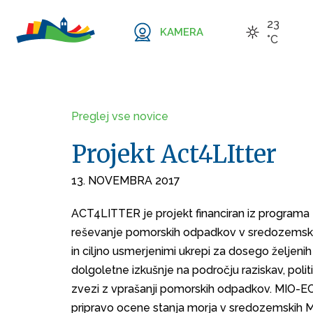
23
KAMERA
°C
Preglej vse novice
Projekt Act4LItter
13. NOVEMBRA 2017
ACT4LITTER je projekt financiran iz programa I
reševanje pomorskih odpadkov v sredozemskih
in ciljno usmerjenimi ukrepi za dosego željenih 
dolgoletne izkušnje na področju raziskav, poli
zvezi z vprašanji pomorskih odpadkov. MIO-EC
pripravo ocene stanja morja v sredozemskih MZ