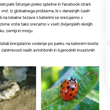
ski park Strunjan preko spletne in facebook strani
 vrst. Iz globalnega problema, ki v današnjih časih
 na lokalne težave s katerimi se srečujemo v
ivne vrste tako srečamo v vseh življenjskih okoljih
u, zemlji in morju.
zirali brezplačno vodenje po parku, na katerem boste
zanimivosti naših avtohtonih in tujerodnih invazivnih