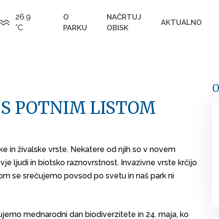
26.9
O
NAČRTUJ
AKTUALNO
°C
PARKU
OBISK
O
I S POTNIM LISTOM
inske in živalske vrste. Nekatere od njih so v novem
e ljudi in biotsko raznovrstnost. Invazivne vrste krčijo
m se srečujemo povsod po svetu in naš park ni
žujemo mednarodni dan biodiverzitete in 24. maja, ko