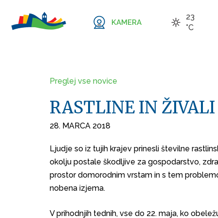
23
KAMERA
°C
Preglej vse novice
RASTLINE IN ŽIVAL
28. MARCA 2018
Ljudje so iz tujih krajev prinesli številne rastl
okolju postale škodljive za gospodarstvo, zdravj
prostor domorodnim vrstam in s tem problemo
nobena izjema.
V prihodnjih tednih, vse do 22. maja, ko obele