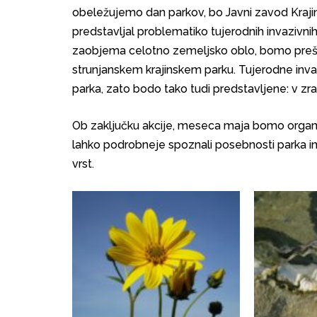
obeležujemo dan parkov, bo Javni zavod Krajin
predstavljal problematiko tujerodnih invazivnih
zaobjema celotno zemeljsko oblo, bomo prešli
strunjanskem krajinskem parku. Tujerodne invaz
parka, zato bodo tako tudi predstavljene: v zrak
Ob zaključku akcije, meseca maja bomo organi
lahko podrobneje spoznali posebnosti parka in 
vrst.