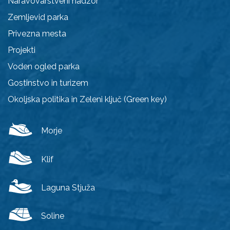
Naravovarstveni nadzor
Zemljevid parka
Privezna mesta
Projekti
Voden ogled parka
Gostinstvo in turizem
Okoljska politika in Zeleni ključ (Green key)
Morje
Klif
Laguna Stjuža
Soline