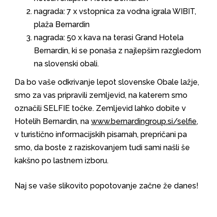
nagrada: 7 x vstopnica za vodna igrala WIBIT,
plaža Bernardin
nagrada: 50 x kava na terasi Grand Hotela
Bernardin, ki se ponaša z najlepšim razgledom
na slovenski obali.
Da bo vaše odkrivanje lepot slovenske Obale lažje,
smo za vas pripravili zemljevid, na katerem smo
označili SELFIE točke. Zemljevid lahko dobite v
Hotelih Bernardin, na
www.bernardingroup.si/selfie
,
v turistično informacijskih pisarnah, prepričani pa
smo, da boste z raziskovanjem tudi sami našli še
kakšno po lastnem izboru.
Naj se vaše slikovito popotovanje začne že danes!