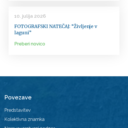
10. julija 2026
FOTOGRAFSKI NATEČAJ: “Življenje v
laguni”
Preberi novico
Povezave
Predstavitev
Kolektivna znamka