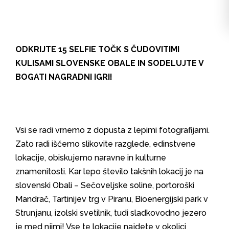
ODKRIJTE 15 SELFIE TOČK S ČUDOVITIMI
KULISAMI SLOVENSKE OBALE IN SODELUJTE V
BOGATI NAGRADNI IGRI!
Vsi se radi vrnemo z dopusta z lepimi fotografijami.
Zato radi iščemo slikovite razglede, edinstvene
lokacije, obiskujemo naravne in kulturne
znamenitosti. Kar lepo število takšnih lokacij je na
slovenski Obali – Sečoveljske soline, portoroški
Mandrač, Tartinijev trg v Piranu, Bioenergijski park v
Strunjanu, izolski svetilnik, tudi sladkovodno jezero
je med njimi! Vse te lokacije najdete v okolici