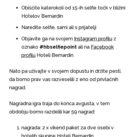
Obiščite katerokoli od 15-ih selfie točk v bližini
Hotelov Bernardin
Naredite selfie, sami ali s prijatelji
Objavite ga na svojem
Instagram profilu
z
oznako
#hbselfiepoint
ali na
Facebook
profilu
Hoteli Bernardin.
Nato pa uživajte v svojem dopustu in držite pesti,
da bomo prav vas razveselili z eno od privlačnih
nagrad.
Nagradna igra traja do konca avgusta, v tem
obdobju bomo razdelili kar 59 nagrad:
nagrada: 2 x vikend paket za dve osebi v
hotelih skupine Hoteli Bernardin