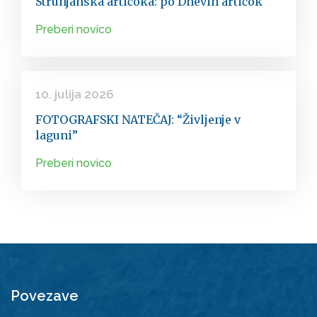
Strunjanska artičoka: po Dnevih artičok
Preberi novico
10. julija 2026
FOTOGRAFSKI NATEČAJ: “Življenje v
laguni”
Preberi novico
Povezave