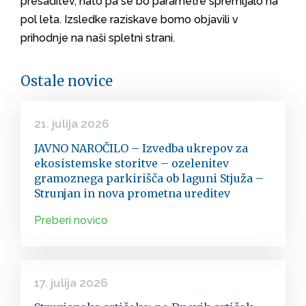
presaditev, nato pa se bo parametre spremljalo na
pol leta. Izsledke raziskave bomo objavili v
prihodnje na naši spletni strani.
Ostale novice
21. julija 2026
JAVNO NAROČILO – Izvedba ukrepov za
ekosistemske storitve – ozelenitev
gramoznega parkirišča ob laguni Stjuža –
Strunjan in nova prometna ureditev
Preberi novico
17. julija 2026