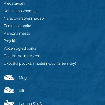
Predstavitev
Kolektivna znamka
Naravovarstveni nadzor
Zemljevid parka
Privezna mesta
Projekti
Voden ogled parka
Gostinstvo in turizem
Okoljska politika in Zeleni ključ (Green key)
Morje
Klif
Laguna Stjuža