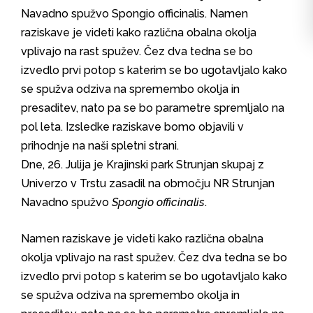
Navadno spužvo Spongio officinalis. Namen
raziskave je videti kako različna obalna okolja
vplivajo na rast spužev. Čez dva tedna se bo
izvedlo prvi potop s katerim se bo ugotavljalo kako
se spužva odziva na spremembo okolja in
presaditev, nato pa se bo parametre spremljalo na
pol leta. Izsledke raziskave bomo objavili v
prihodnje na naši spletni strani.
Dne, 26. Julija je Krajinski park Strunjan skupaj z
Univerzo v Trstu zasadil na območju NR Strunjan
Navadno spužvo
Spongio officinalis
.
Namen raziskave je videti kako različna obalna
okolja vplivajo na rast spužev. Čez dva tedna se bo
izvedlo prvi potop s katerim se bo ugotavljalo kako
se spužva odziva na spremembo okolja in