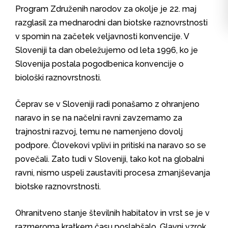
Program Združenih narodov za okolje je 22. maj
razglasil za mednarodni dan biotske raznovrstnosti
v spomin na začetek veljavnosti konvencije. V
Sloveniji ta dan obeležujemo od leta 1996, ko je
Slovenija postala pogodbenica konvencije o
biološki raznovrstnosti.
Čeprav se v Sloveniji radi ponašamo z ohranjeno
naravo in se na načelni ravni zavzemamo za
trajnostni razvoj, temu ne namenjeno dovolj
podpore. Človekovi vplivi in pritiski na naravo so se
povečali. Zato tudi v Sloveniji, tako kot na globalni
ravni, nismo uspeli zaustaviti procesa zmanjševanja
biotske raznovrstnosti.
Ohranitveno stanje številnih habitatov in vrst se je v
razmeroma kratkem času poslabšalo. Glavni vzrok