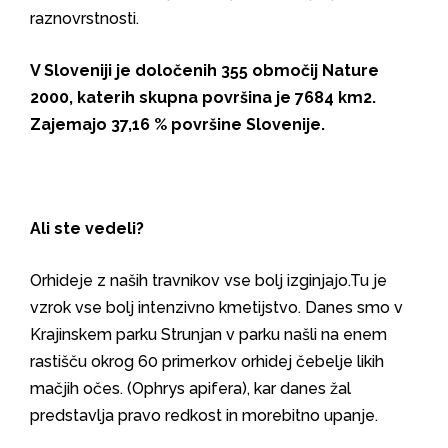
raznovrstnosti.
V Sloveniji je določenih 355 območij Nature
2000, katerih skupna površina je 7684 km2.
Zajemajo 37,16 % površine Slovenije.
Ali ste vedeli?
Orhideje z naših travnikov vse bolj izginjajo.Tu je
vzrok vse bolj intenzivno kmetijstvo. Danes smo v
Krajinskem parku Strunjan v parku našli na enem
rastišču okrog 60 primerkov orhidej čebelje likih
mačjih očes. (Ophrys apifera), kar danes žal
predstavlja pravo redkost in morebitno upanje.