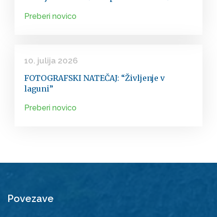
Preberi novico
10. julija 2026
FOTOGRAFSKI NATEČAJ: “Življenje v
laguni”
Preberi novico
Povezave