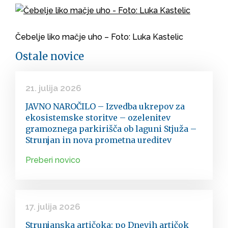
Čebelje liko mačje uho – Foto: Luka Kastelic
Ostale novice
21. julija 2026
JAVNO NAROČILO – Izvedba ukrepov za
ekosistemske storitve – ozelenitev
gramoznega parkirišča ob laguni Stjuža –
Strunjan in nova prometna ureditev
Preberi novico
17. julija 2026
Strunjanska artičoka: po Dnevih artičok