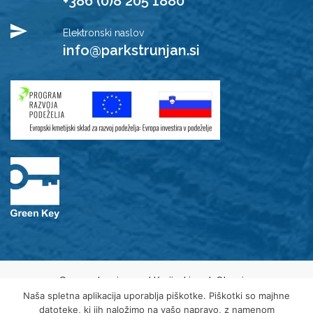
+386 (0)8 205 1880
Elektronski naslov
info@parkstrunjan.si
© 2021 Javni zavod Krajinski park Strunjan
Varovanje osebnih podatkov
Naša spletna aplikacija uporablja piškotke. Piškotki so majhne
Piškotki
datoteke, ki jih naložimo na vašo napravo, z namenom