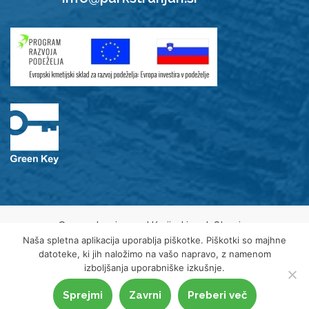
© 2021 Javni zavod Krajinski park Strunjan
Varovanje osebnih podatkov
Naša spletna aplikacija uporablja piškotke. Piškotki so majhne
Piškotki
datoteke, ki jih naložimo na vašo napravo, z namenom
Izjava o dostopnosti
izboljšanja uporabniške izkušnje.
Sprejmi
Zavrni
Preberi več
Oblikovanje spletne strani
Emigma