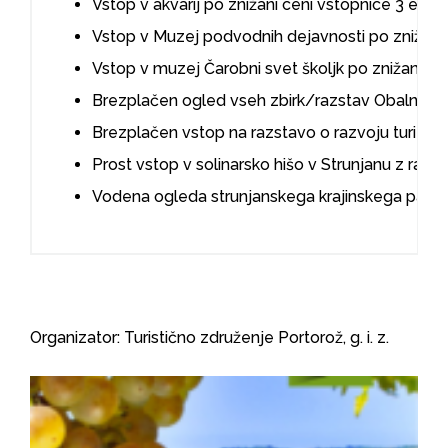
Vstop v akvarij po znižani ceni vstopnice 3 eur.
Vstop v Muzej podvodnih dejavnosti po znižani
Vstop v muzej Čarobni svet školjk po znižani cen
Brezplačen ogled vseh zbirk/razstav Obalnih gale
Brezplačen vstop na razstavo o razvoju turizma v
Prost vstop v solinarsko hišo v Strunjanu z razs
Vodena ogleda strunjanskega krajinskega parka i
Organizator: Turistično združenje Portorož, g. i. z.