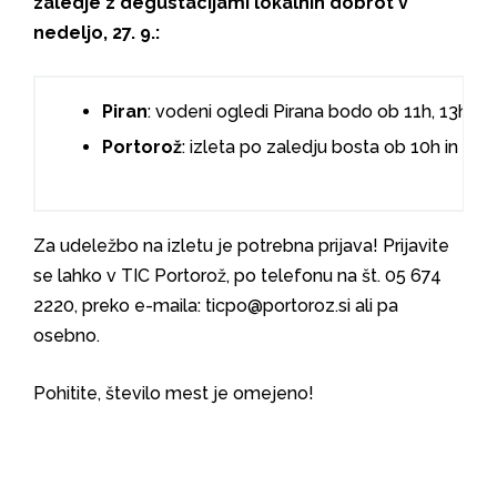
zaledje z degustacijami lokalnih dobrot v
nedeljo, 27. 9.:
Piran
: vodeni ogledi Pirana bodo ob 11h, 13h in 
Portorož
: izleta po zaledju bosta ob 10h in o
Za udeležbo na izletu je potrebna prijava! Prijavite
se lahko v TIC Portorož, po telefonu na št. 05 674
2220, preko e-maila: ticpo@portoroz.si ali pa
osebno.
Pohitite, število mest je omejeno!