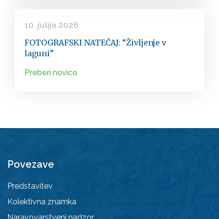
10. julija 2026
FOTOGRAFSKI NATEČAJ: “Življenje v
laguni”
Preberi novico
Povezave
Predstavitev
Kolektivna znamka
Naravovarstveni nadzor