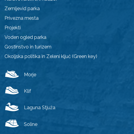
Zemljevid parka
Privezna mesta
Projekti
Voden ogled parka
Gostinstvo in turizem
Okoljska politika in Zeleni ključ (Green key)
Morje
Klif
Laguna Stjuža
Soline