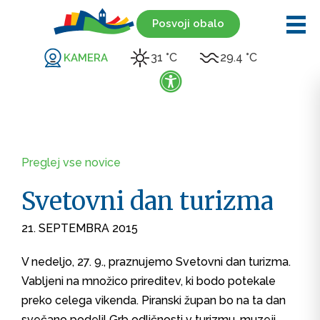
Posvoji obalo
31 °C
29.4 °C
KAMERA
Preglej vse novice
Svetovni dan turizma
21. SEPTEMBRA 2015
V nedeljo, 27. 9., praznujemo Svetovni dan turizma.
Vabljeni na množico prireditev, ki bodo potekale
preko celega vikenda. Piranski župan bo na ta dan
svečano podelil Grb odličnosti v turizmu, muzeji,