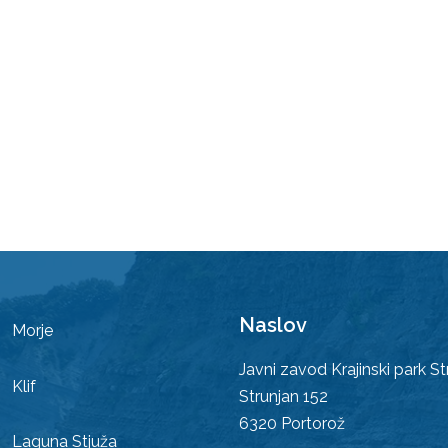
Naslov
Morje
Javni zavod Krajinski park St
Klif
Strunjan 152
6320
Portorož
Laguna Stjuža