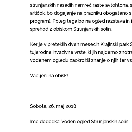
strunjanskih nasadih namreč raste avtohtona, sla
artičok, bo dogajanje na prazniku obogateno s 
program
). Poleg tega bo na ogled razstava in 
sprehod z obiskom Strunjanskih solin.
Ker je v preteklih dveh mesecih Krajinski park 
tujerodne invazivne vrste, ki jih najdemo znot
vodenem ogledu zaokrožili znanje o njih ter vsa
Vabljeni na obisk!
Sobota, 26. maj 2018
Ime dogodka: Voden ogled Strunjanskih solin