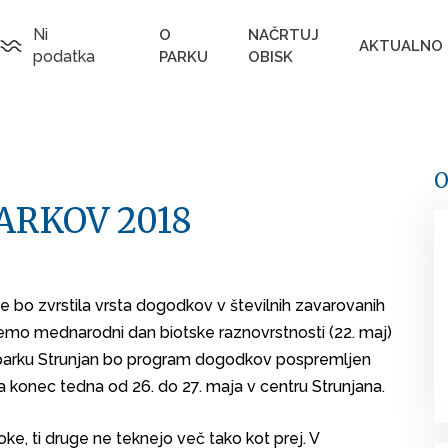
Ni
O
NAČRTUJ
AKTUALNO
podatka
PARKU
OBISK
O
ARKOV 2018
se bo zvrstila vrsta dogodkov v številnih zavarovanih
emo mednarodni dan biotske raznovrstnosti (22. maj)
em parku Strunjan bo program dogodkov pospremljen
ta konec tedna od 26. do 27. maja v centru Strunjana.
oke, ti druge ne teknejo več tako kot prej. V