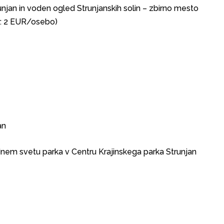
njan in voden ogled Strunjanskih solin – zbirno mesto
a: 2 EUR/osebo)
an
dnem svetu parka v Centru Krajinskega parka Strunjan