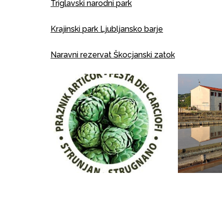
Triglavski narodni park
Krajinski park Ljubljansko barje
Naravni rezervat Škocjanski zatok