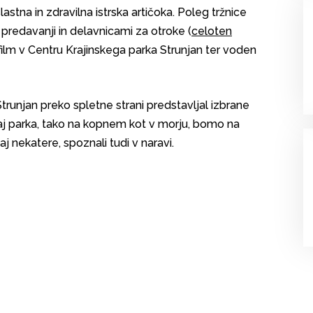
stna in zdravilna istrska artičoka. Poleg tržnice
predavanji in delavnicami za otroke (
celoten
film v Centru Krajinskega parka Strunjan ter voden
Strunjan preko spletne strani predstavljal izbrane
raj parka, tako na kopnem kot v morju, bomo na
j nekatere, spoznali tudi v naravi.