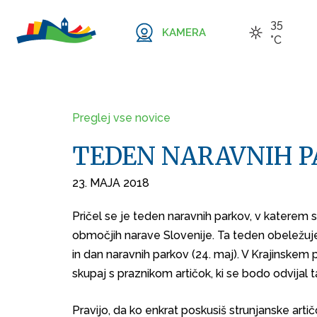
35
KAMERA
°C
Preglej vse novice
TEDEN NARAVNIH P
23. MAJA 2018
Pričel se je teden naravnih parkov, v katerem 
območjih narave Slovenije. Ta teden obeležuj
in dan naravnih parkov (24. maj). V Krajinsk
skupaj s praznikom artičok, ki se bodo odvijal 
Pravijo, da ko enkrat poskusiš strunjanske artič