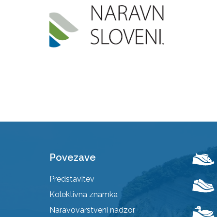
Povezave
Predstavitev
Kolektivna znamka
Naravovarstveni nadzor