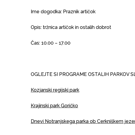
Ime dogodka: Praznik artičok
Opis: tržnica artičok in ostalih dobrot
Čas: 10.00 – 17.00
OGLEJTE SI PROGRAME OSTALIH PARKOV S
Kozjanski regijski park
Krajinski park Goričko
Dnevi Notranjskega parka ob Cerkniškem jeze