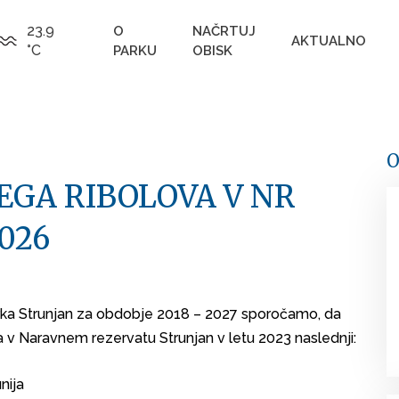
23.9
O
NAČRTUJ
AKTUALNO
°C
PARKU
OBISK
O
EGA RIBOLOVA V NR
026
rka Strunjan za obdobje 2018 – 2027 sporočamo, da
a v Naravnem rezervatu Strunjan v letu 2023 naslednji:
unija