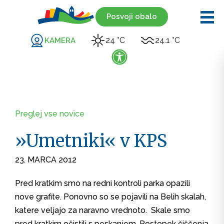
Posvoji obalo
24 °C
24.1 °C
KAMERA
Preglej vse novice
»Umetniki« v KPS
23. MARCA 2012
Pred kratkim smo na redni kontroli parka opazili
nove grafite. Ponovno so se pojavili na Belih skalah,
katere veljajo za naravno vrednoto. Skale smo
pred kratkim očistili s peskanjem. Postopek čiščenja