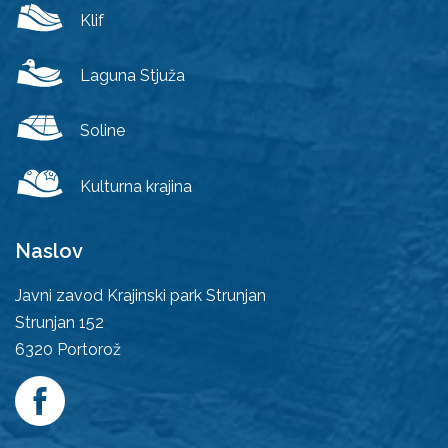
Klif
Laguna Stjuža
Soline
Kulturna krajina
Naslov
Javni zavod Krajinski park Strunjan
Strunjan 152
6320
Portorož