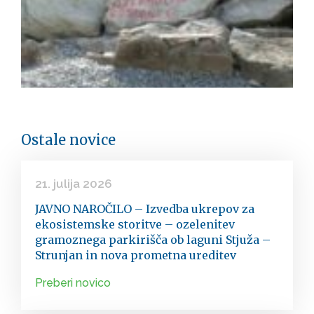
Ostale novice
21. julija 2026
JAVNO NAROČILO – Izvedba ukrepov za
ekosistemske storitve – ozelenitev
gramoznega parkirišča ob laguni Stjuža –
Strunjan in nova prometna ureditev
Preberi novico