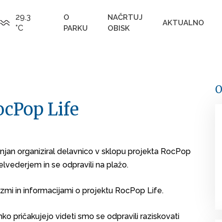
29.3
O
NAČRTUJ
AKTUALNO
°C
PARKU
OBISK
O
ocPop Life
runjan organiziral delavnico v sklopu projekta RocPop
elvederjem in se odpravili na plažo.
izmi in informacijami o projektu RocPop Life.
ahko pričakujejo videti smo se odpravili raziskovati