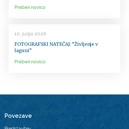
Preberi novico
10. julija 2026
FOTOGRAFSKI NATEČAJ: “Življenje v
laguni”
Preberi novico
Povezave
Predstavitev