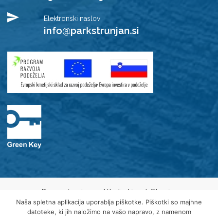
Elektronski naslov
info@parkstrunjan.si
© 2021 Javni zavod Krajinski park Strunjan
Varovanje osebnih podatkov
Naša spletna aplikacija uporablja piškotke. Piškotki so majhne
Piškotki
datoteke, ki jih naložimo na vašo napravo, z namenom