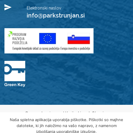
Elektronski naslov
info@parkstrunjan.si
© 2021 Javni zavod Krajinski park Strunjan
Varovanje osebnih podatkov
Naša spletna aplikacija uporablja piškotke. Piškotki so majhne
Piškotki
datoteke, ki jih naložimo na vašo napravo, z namenom
Izjava o dostopnosti
izboljšanja uporabniške izkušnje.