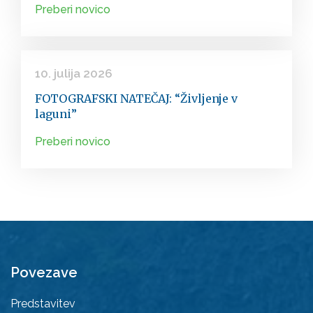
Preberi novico
10. julija 2026
FOTOGRAFSKI NATEČAJ: “Življenje v
laguni”
Preberi novico
Povezave
Predstavitev