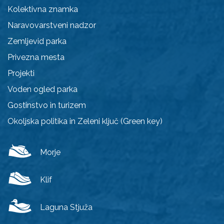
Kolektivna znamka
Naravovarstveni nadzor
Zemljevid parka
Privezna mesta
Projekti
Voden ogled parka
Gostinstvo in turizem
Okoljska politika in Zeleni ključ (Green key)
Morje
Klif
Laguna Stjuža