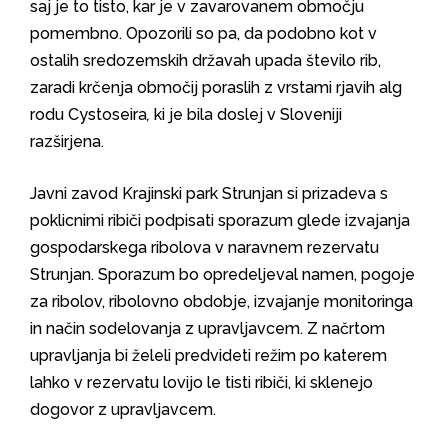
saj je to tisto, kar je v zavarovanem območju
pomembno. Opozorili so pa, da podobno kot v
ostalih sredozemskih državah upada število rib,
zaradi krčenja območij poraslih z vrstami rjavih alg
rodu Cystoseira
,
ki je bila doslej v Sloveniji
razširjena.
Javni zavod Krajinski park Strunjan si prizadeva s
poklicnimi ribiči podpisati sporazum glede izvajanja
gospodarskega ribolova v naravnem rezervatu
Strunjan. Sporazum bo opredeljeval namen, pogoje
za ribolov, ribolovno obdobje, izvajanje monitoringa
in način sodelovanja z upravljavcem. Z načrtom
upravljanja bi želeli predvideti režim po katerem
lahko v rezervatu lovijo le tisti ribiči, ki sklenejo
dogovor z upravljavcem.