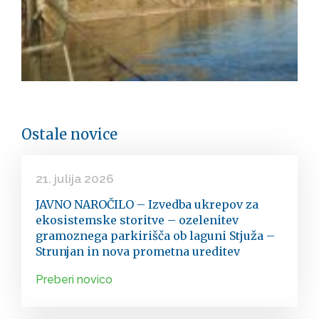
Ostale novice
21. julija 2026
JAVNO NAROČILO – Izvedba ukrepov za
ekosistemske storitve – ozelenitev
gramoznega parkirišča ob laguni Stjuža –
Strunjan in nova prometna ureditev
Preberi novico