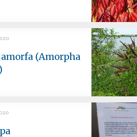
2020
 amorfa (Amorpha
)
2020
ipa