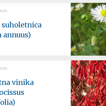
2020
 suholetnica
n annuus)
2020
tna vinika
ocissus
olia)