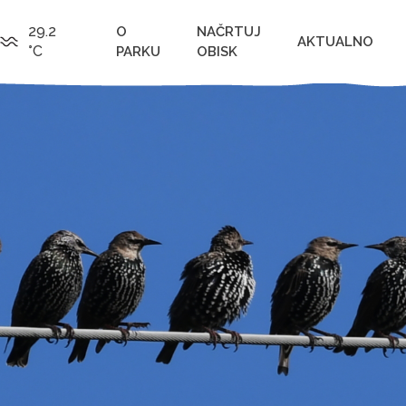
29.2
O
NAČRTUJ
AKTUALNO
°C
PARKU
OBISK