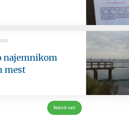
020
lo najemnikom
h mest
Naloži več