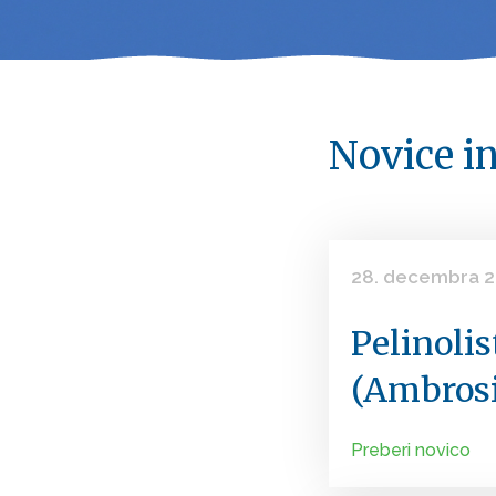
Novice in
28. decembra 
Pelinoli
(Ambrosi
Preberi novico