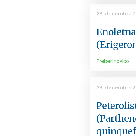
28. decembra 
Enoletna
(Erigero
Preberi novico
28. decembra 
Peterolis
(Parthen
quinquef