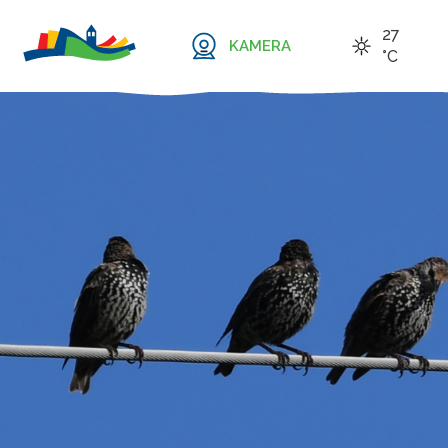
27
KAMERA
°C