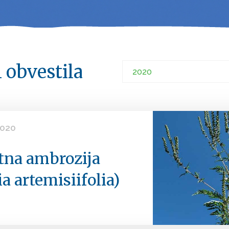
 obvestila
2020
stna ambrozija
a artemisiifolia)